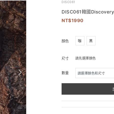
DISC061
DISC061韓國Discove
1990
咖
黑
顏色
尺寸
請先選擇顏色
數量