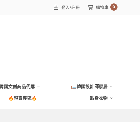
0
登入/註冊
購物車
韓國文創商品代購
🛏️韓國設計師家居
🔥現貨專區🔥
貼身衣物