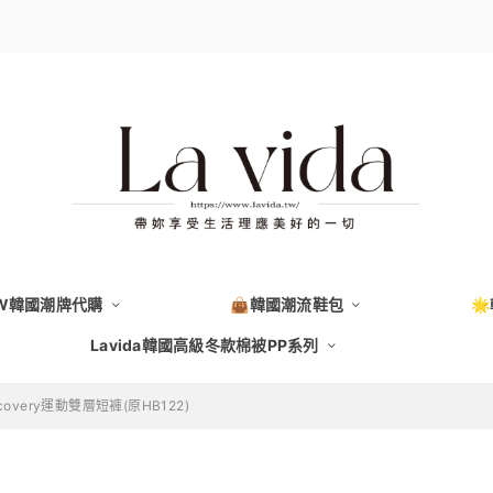
EW韓國潮牌代購
👜韓國潮流鞋包

Lavida韓國高級冬款棉被PP系列
covery運動雙層短褲(原HB122)