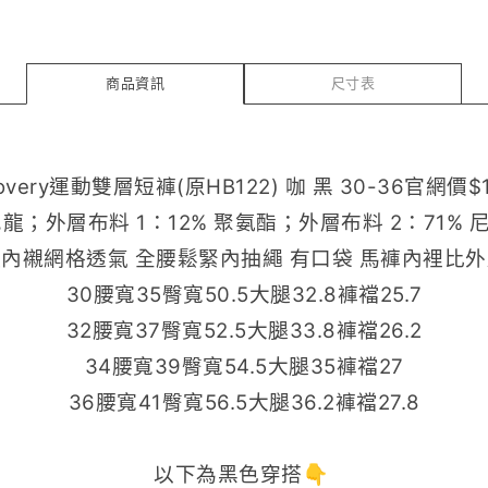
商品資訊
尺寸表
covery運動雙層短褲(原HB122) 咖 黑 30-36官網價$
尼龍；外層布料 1：12% 聚氨酯；外層布料 2：71% 
內襯網格透氣 全腰鬆緊內抽繩 有口袋 馬褲內裡比
30腰寬35臀寬50.5大腿32.8褲襠25.7
32腰寬37臀寬52.5大腿33.8褲襠26.2
34腰寬39臀寬54.5大腿35褲襠27
36腰寬41臀寬56.5大腿36.2褲襠27.8
以下為黑色穿搭👇