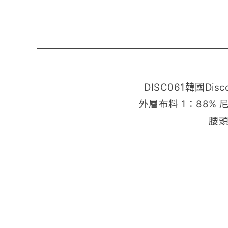
DISC061韓國Dis
外層布料 1：88% 
腰頭