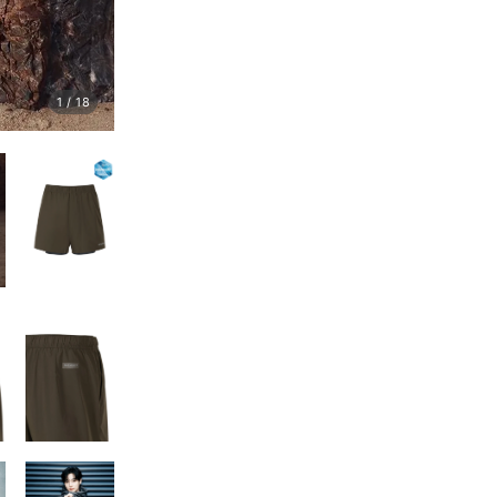
1
/
18