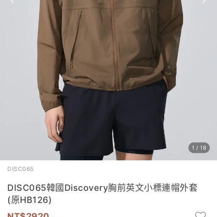
1
/
18
DISC065
DISC065韓國Discovery胸前英文小標連帽外套
(原HB126)
2920