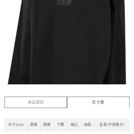
商品資訊
尺寸表
尺寸(cm)
肩寬
胸寬
下擺
袖口
袖長
全長(不含帽子)