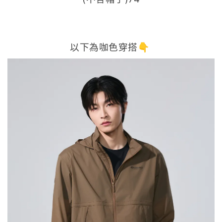
以下為咖色穿搭👇