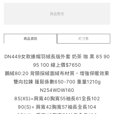
商品售完
商品資訊
尺寸表
DN449女款連帽羽絨長版外套 奶茶 咖 黑 85 90
95 100 線上價$7650
鵝絨80:20 背頸採絨面絨布材質，增強保暖效果
雙向拉鍊 蓬鬆係數650-700 重量1210g
N254WDW160
85(XS)=肩寬40胸寬55袖長61全長102
90(S)= 肩寬42胸寬57袖長全長104