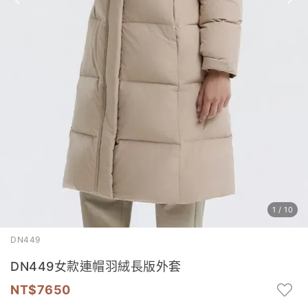
1
/
10
DN449
DN449女款連帽羽絨長版外套
7650