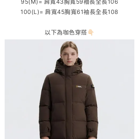
95(M)= 肩寬43胸寬59袖長全長106
100(L)= 肩寬45胸寬61袖長全長108
以下為咖色穿搭👇🏻