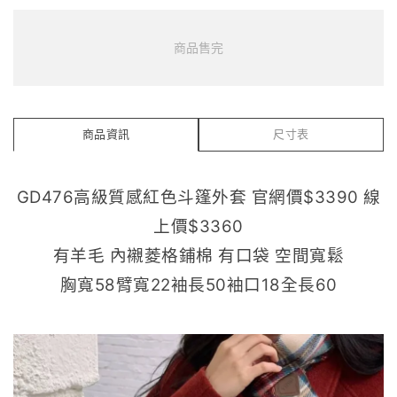
商品售完
商品資訊
尺寸表
GD476高級質感紅色斗篷外套 官網價$3390 線
上價$3360
有羊毛 內襯菱格鋪棉 有口袋 空間寬鬆
胸寬58臂寬22袖長50袖口18全長60