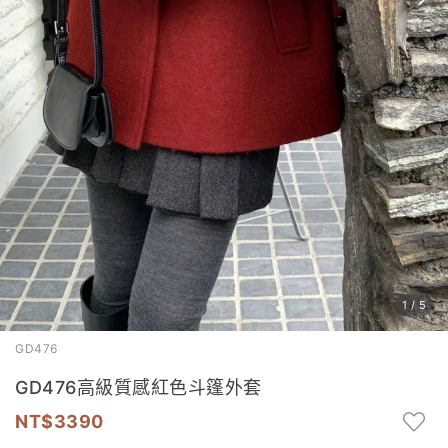
1
/
5
GD476
GD476高級質感紅色斗篷外套
3390