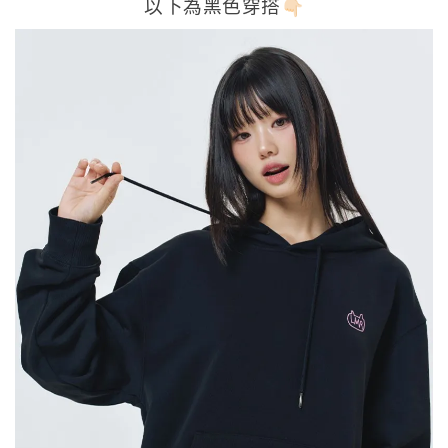
以下為黑色穿搭👇🏻