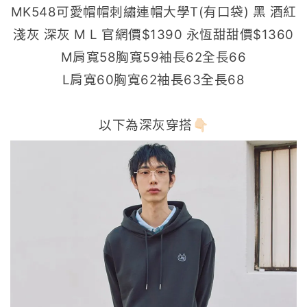
MK548可愛帽帽刺繡連帽大學T(有口袋) 黑 酒紅
淺灰 深灰 M L 官網價$1390 永恆甜甜價$1360
M肩寬58胸寬59袖長62全長66
L肩寬60胸寬62袖長63全長68
以下為深灰穿搭👇🏻