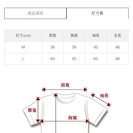
商品資訊
尺寸表
尺寸(cm)
肩寬
胸寬
袖長
全長
M
58
59
62
66
L
60
62
63
68