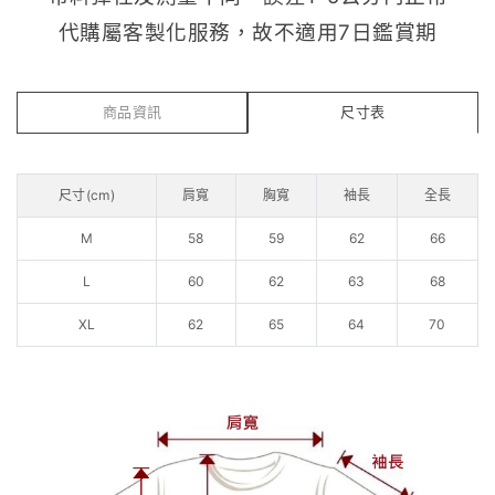
代購屬客製化服務，故不適用7日鑑賞期
商品資訊
尺寸表
尺寸(cm)
肩寬
胸寬
袖長
全長
M
58
59
62
66
L
60
62
63
68
XL
62
65
64
70