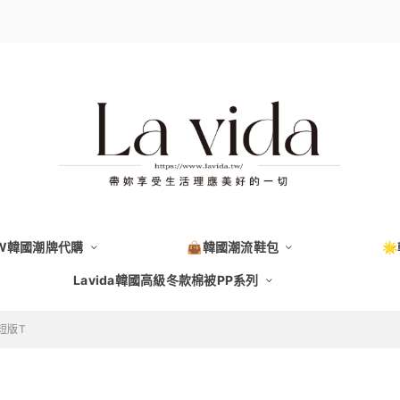
EW韓國潮牌代購
👜韓國潮流鞋包

Lavida韓國高級冬款棉被PP系列
短版T