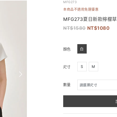
MFG273
本商品不適用免運優惠
MFG273夏日新款檸檬
1580
1080
白
顏色
S
M
尺寸
數量