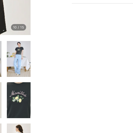
10
/
15