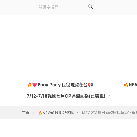
🔥💗Pony Pony 包包現貨在台📢
🔥N
7/12-7/18韓國七月CP連線直播(已結單)
首頁
🔥NEW韓國潮牌代購
MFG273夏日新款檸檬草寫字母