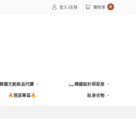
0
登入/註冊
購物車
韓國文創商品代購
🛏️韓國設計師家居
🔥現貨專區🔥
貼身衣物