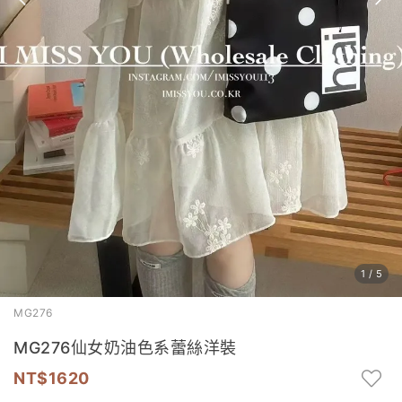
1
/
5
MG276
MG276仙女奶油色系蕾絲洋裝
1620