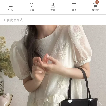
0
分類
搜尋
會員
訂單
購物車
回商品列表