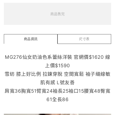
商品售完
商品資訊
尺寸表
MG276仙女奶油色系蕾絲洋裝 官網價$1620 線
上價$1590
雪紡 膝上好比例 拉鍊穿脫 空間寬鬆 袖子縫線敏
肌有感 L號友善
肩寬36胸寬51臂寬24袖長25袖口15腰寬48臀寬
61全長86