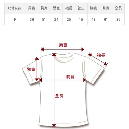
尺寸(cm)
肩寬
胸寬
臂寬
袖長
袖口
腰寬
臀寬
全長
F
36
51
24
25
15
48
61
86