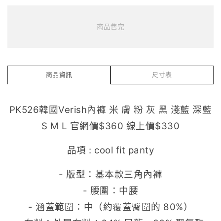
商品售完
商品資訊
尺寸表
PK526韓國Verish內褲 米 膚 粉 灰 黑 淺藍 深藍
S M L 官網價$360 線上價$330
品項 : cool fit panty
- 版型：基本款三角內褲
- 腰圍：中腰
- 涵蓋範圍：中（約覆蓋臀圍的 80%）