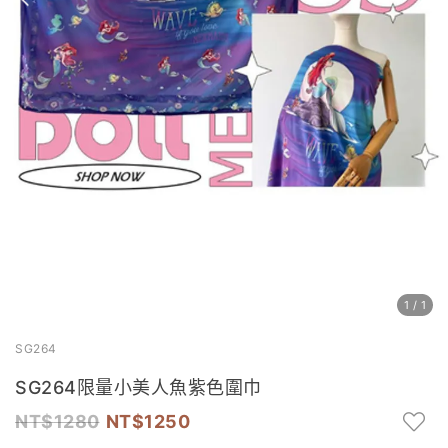
1
/
1
SG264
SG264限量小美人魚紫色圍巾
1280
1250