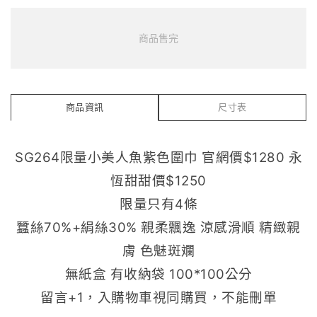
商品售完
商品資訊
尺寸表
SG264限量小美人魚紫色圍巾 官網價$1280 永
恆甜甜價$1250
限量只有4條
蠶絲70%+絹絲30% 親柔飄逸 涼感滑順 精緻親
膚 色魅斑斕
無紙盒 有收納袋 100*100公分
留言+1，入購物車視同購買，不能刪單