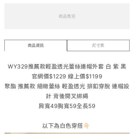
商品售完
商品資訊
尺寸表
WY329推薦款輕盈透光蕾絲連帽外套 白 紫 黑
官網價$1229 線上價$1199
聚酯 推薦款 細緻蕾絲 輕盈透光 排釦穿脫 連帽設
計 背後開叉綁繩
肩寬49胸寬59全長59
以下為白色穿搭👇🏻