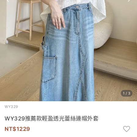
1
/
3
WY329
WY329推薦款輕盈透光蕾絲連帽外套
1229