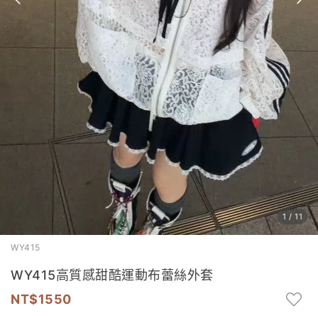
1
/
11
WY415
WY415高質感甜酷運動布蕾絲外套
1550