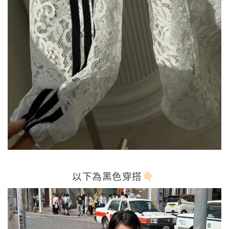
以下為黑色穿搭👇🏻