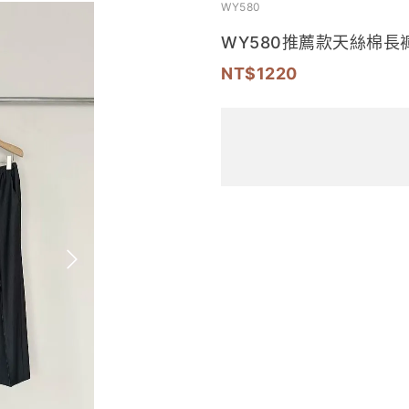
WY580
WY580推薦款天絲棉長褲
1220