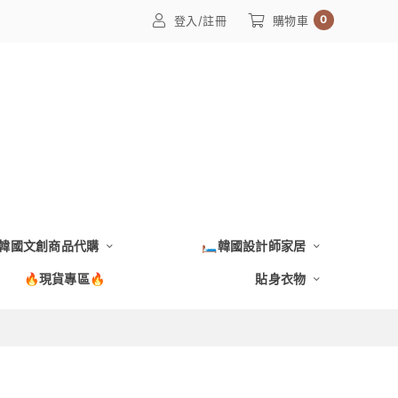
0
登入/註冊
購物車
韓國文創商品代購
🛏️韓國設計師家居
🔥現貨專區🔥
貼身衣物