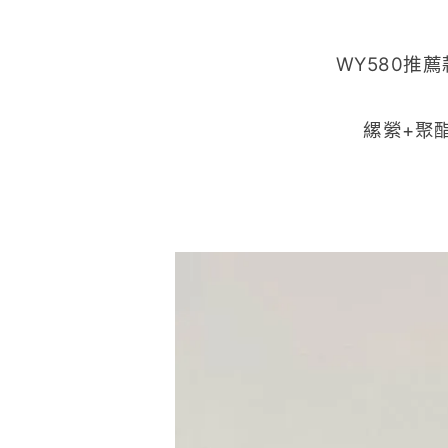
WY580推薦
縲縈+聚