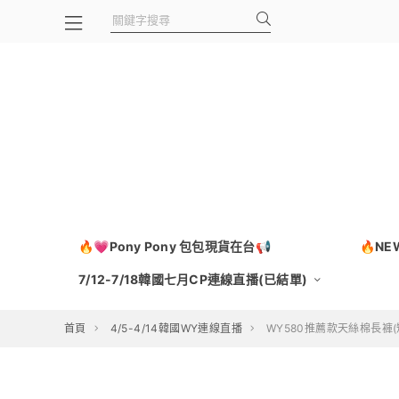
🔥💗Pony Pony 包包現貨在台📢
🔥N
7/12-7/18韓國七月CP連線直播(已結單)
首頁
4/5-4/14韓國WY連線直播
WY580推薦款天絲棉長褲(