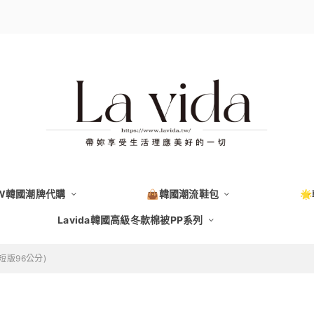
EW韓國潮牌代購
👜韓國潮流鞋包

Lavida韓國高級冬款棉被PP系列
短版96公分)