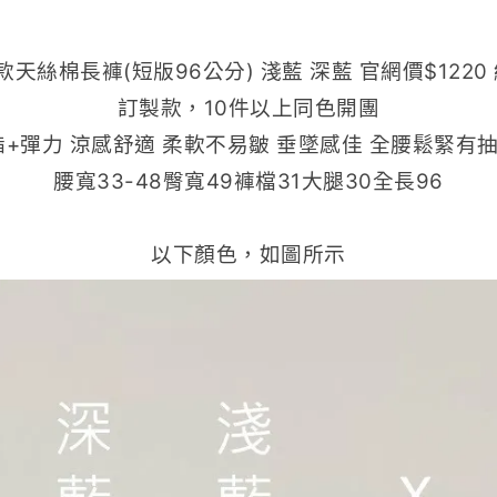
款天絲棉長褲(短版96公分) 淺藍 深藍 官網價$1220 
訂製款，10件以上同色開團
酯+彈力 涼感舒適 柔軟不易皺 垂墜感佳 全腰鬆緊有抽
腰寬33-48臀寬49褲檔31大腿30全長96
以下顏色，如圖所示