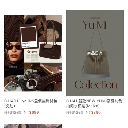
商品售完
CJ140 Li-ya INS風俏麗肩背包
CJ141 新款NEW YUMI高級灰色
(免運)
抽繩水桶包(Msize)
1280
699
1280
880