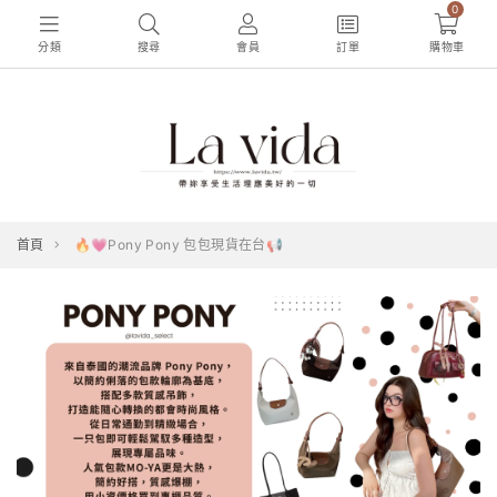
0
分類
搜尋
會員
訂單
購物車
首頁
🔥💗Pony Pony 包包現貨在台📢