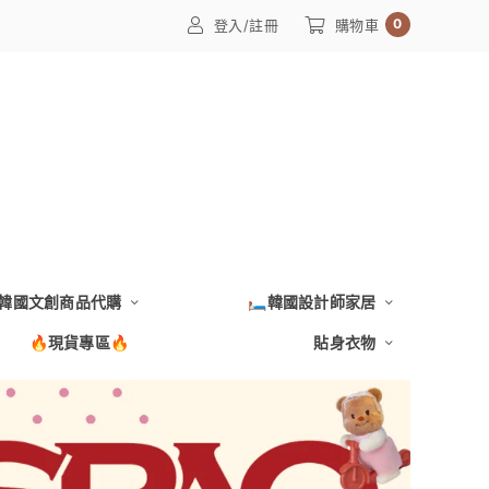
0
登入/註冊
購物車
韓國文創商品代購
🛏️韓國設計師家居
🔥現貨專區🔥
貼身衣物