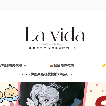
EW韓國潮牌代購
👜韓國潮流鞋包

Lavida韓國高級冬款棉被PP系列