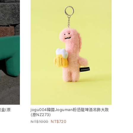
禮盒(原
jogu004韓國Joguman粉恐龍啤酒吊飾大款
(原NZ273)
1000
720