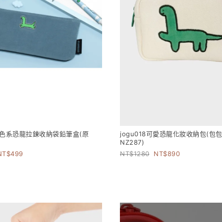
17藍色系恐龍拉鍊收納袋鉛筆盒(原
jogu018可愛恐龍化妝收納包(包包
NZ287)
499
1280
890