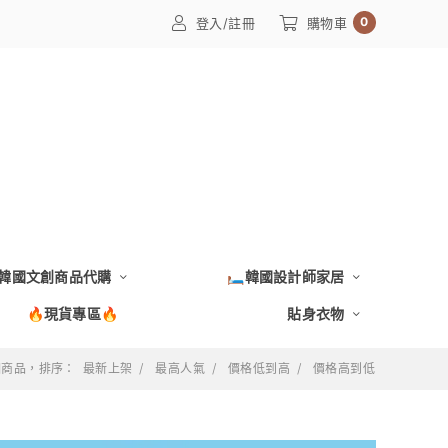
0
登入/註冊
購物車
韓國文創商品代購
🛏️韓國設計師家居
🔥現貨專區🔥
貼身衣物
 個商品，排序：
最新上架
最高人氣
價格低到高
價格高到低