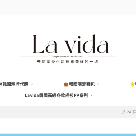
EW韓國潮牌代購
👜韓國潮流鞋包

Lavida韓國高級冬款棉被PP系列
共 24