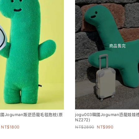
商品售完
2韓國Joguman叛逆恐龍毛毯抱枕(原
jogu003韓國Joguman恐龍娃娃
NZ272)
1800
2890
990