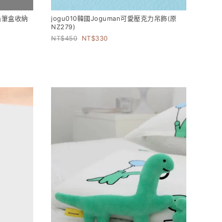
款鉛筆盒收納
jogu010韓國Joguman可愛壓克力吊飾(原
NZ279)
450
330