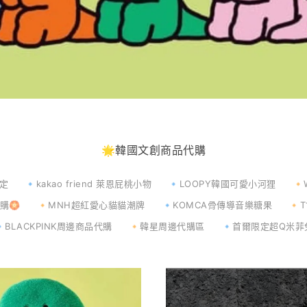
🌟韓國文創商品代購
限定
🔹kakao friend 萊恩屁桃小物
🔹LOOPY韓國可愛小河狸
🔸
🏵️
🔸MNH超紅愛心貓貓潮牌
🔹KOMCA骨傳導音樂糖果
🔸
🔹BLACKPINK周邊商品代購
🔸韓星周邊代購區
🔹首爾限定超Q米菲