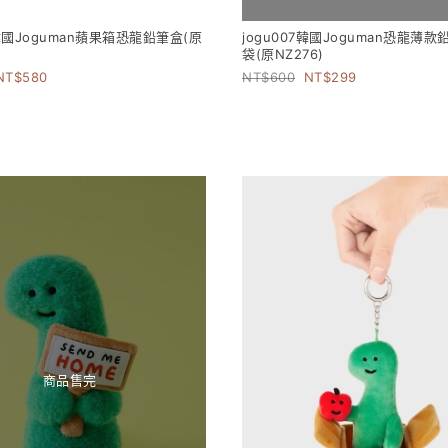
6韓國Joguman蘋果箱恐龍鉛筆盒(原
jogu007韓國Joguman恐龍薄
袋(原NZ276)
580
600
299
商品售完