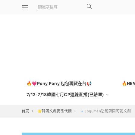
🔥💗Pony Pony 包包現貨在台📢
🔥N
7/12-7/18韓國七月CP連線直播(已結單)
首頁
🌟韓國文創商品代購
🔹Joguman恐龍韓國可愛文創