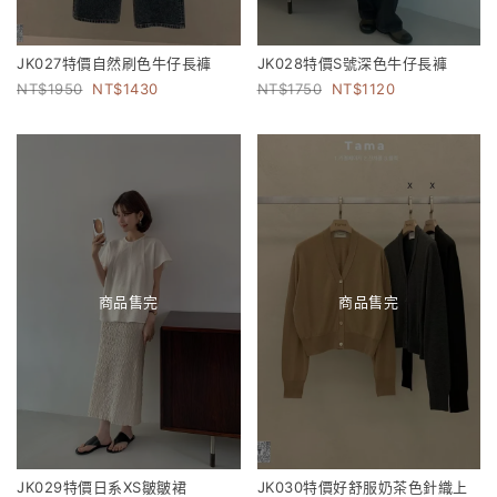
JK027特價自然刷色牛仔長褲
JK028特價S號深色牛仔長褲
1950
1430
1750
1120
商品售完
商品售完
JK029特價日系XS皺皺裙
JK030特價好舒服奶茶色針織上