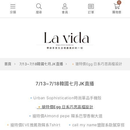
0
分類
搜尋
會員
訂單
購物車
首頁
7/13~7/18韓國七月JK直播
🔸搶特價Egg 日系巧思高檔設計
7/13~7/18韓國七月JK直播
🔹Urban Sophistication時尚單品手機殼
🔸搶特價Egg 日系巧思高檔設計
🔹搶特價Almond pepe 韓系巴黎香榭大道
🔸搶特價EVE推薦款韓系Tshirt
🔹call my name鹽甜系歐膩穿搭