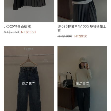
JK025特價百褶裙
JK026特價羊毛100%短袖連帽上
衣
2550
1650
1900
950
商品售完
商品售完