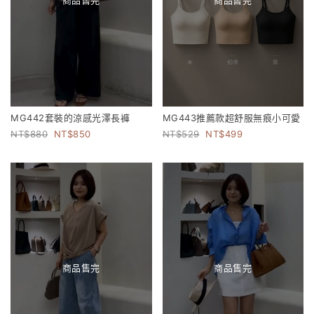
MG442套裝的涼感光澤長褲
MG443推薦款超舒服無痕小可愛
880
850
529
499
商品售完
商品售完