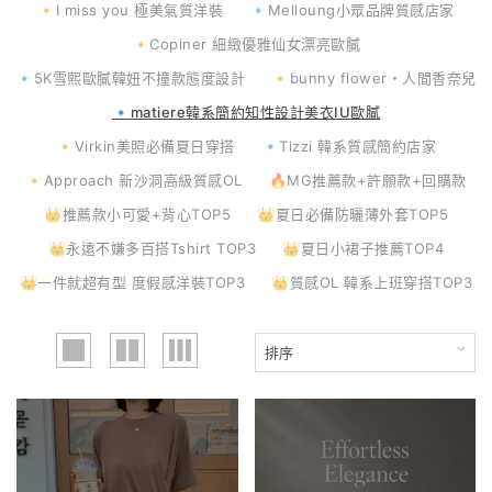
🔸I miss you 極美氣質洋裝
🔹Melloung小眾品牌質感店家
🔸Copiner 細緻優雅仙女漂亮歐膩
🔹5K雪熙歐膩韓妞不撞款態度設計
🔸bunny flower・人間香奈兒
🔹matiere韓系簡約知性設計美衣IU歐膩
🔸Virkin美照必備夏日穿搭
🔹Tizzi 韓系質感簡約店家
🔸Approach 新沙洞高級質感OL
🔥MG推薦款+許願款+回購款
👑推薦款小可愛+背心TOP5
👑夏日必備防曬薄外套TOP5
👑永遠不嫌多百搭Tshirt TOP3
👑夏日小裙子推薦TOP4
👑一件就超有型 度假感洋裝TOP3
👑質感OL 韓系上班穿搭TOP3