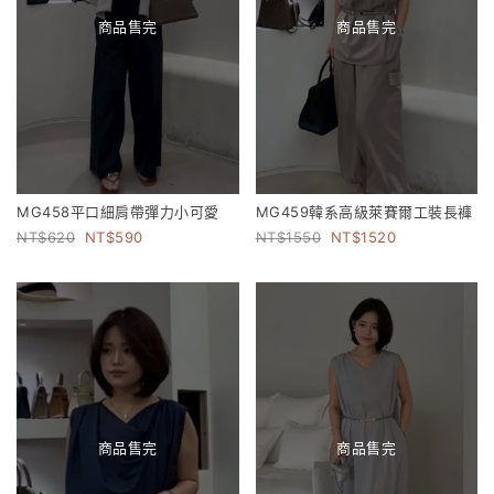
商品售完
商品售完
MG458平口細肩帶彈力小可愛
MG459韓系高級萊賽爾工裝長褲
620
590
1550
1520
商品售完
商品售完