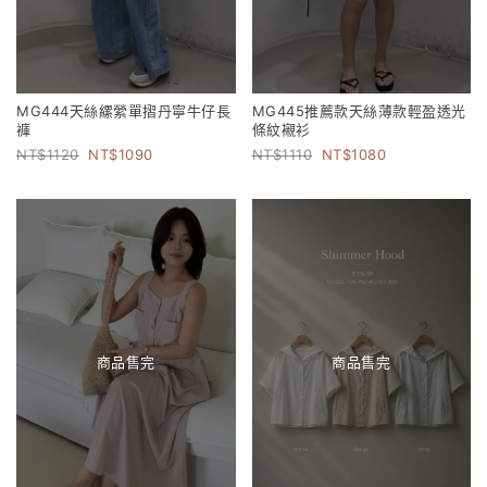
MG444天絲縲縈單摺丹寧牛仔長
MG445推薦款天絲薄款輕盈透光
褲
條紋襯衫
1120
1090
1110
1080
商品售完
商品售完