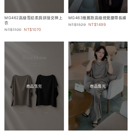
MG462高級雪紡柔肩拼接女神上
MG463推薦款高級視覺腰帶長褲
衣
1529
1499
1100
1070
商品售完
商品售完