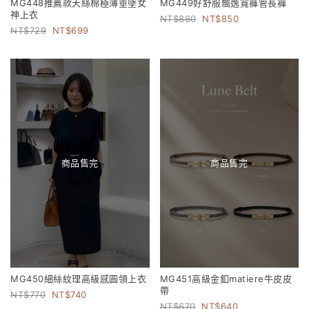
MG448推薦款天絲棉極薄垂墜女
MG449好舒服飄逸寬褲管長褲
神上衣
880
850
729
699
商品售完
商品售完
MG450細絲紋理高級感圓領上衣
MG451高級金釦matiere牛皮皮
帶
770
740
670
640