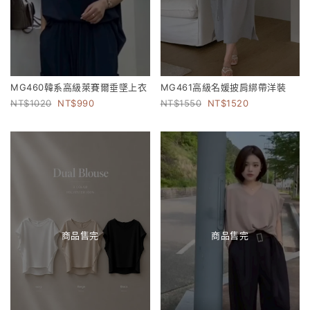
MG460韓系高級萊賽爾垂墜上衣
MG461高級名媛披肩綁帶洋裝
1020
990
1550
1520
商品售完
商品售完