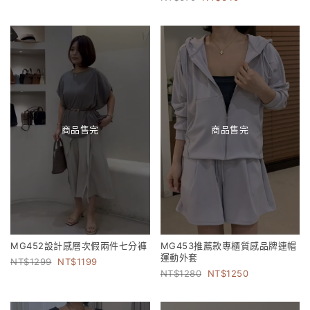
商品售完
商品售完
MG452設計感層次假兩件七分褲
MG453推薦款專櫃質感品牌連帽
運動外套
1299
1199
1280
1250