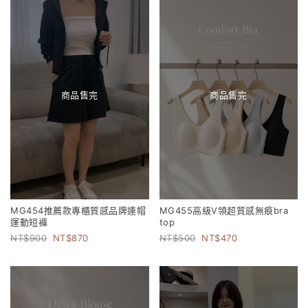
商品售完
商品售完
MG454推薦款專櫃質感品牌連帽
MG455高級V領超質感無痕bra
運動短褲
top
900
870
500
470