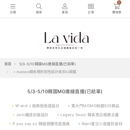
0
分類
搜尋
會員
訂單
購物車
首頁
5/3-5/10韓國MG連線直播(已結單)
🔹matiere韓系簡約知性設計美衣IU歐膩
5/3-5/10韓國MG連線直播(已結單)
🔸W and J 經典鬆弛感設計
🔹東大門MOMO純銀925飾品
🔸Jeiin雜誌封面設計
🔹Legacy Seoul 韓系黑白極簡主義
🔸If you say so 韓妞微醺性感風格
🔹Want夏日小惡魔好身材