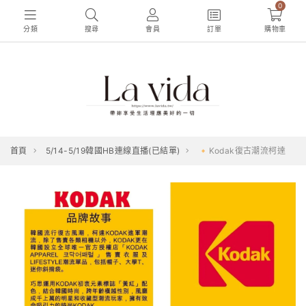
0
分類
搜尋
會員
訂單
購物車
首頁
5/14-5/19韓國HB連線直播(已結單)
🔸Kodak復古潮流柯達