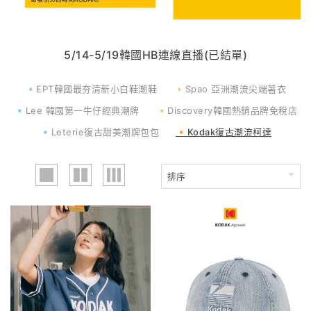
5/14-5/19韓國HB連線直播(已結單)
🔹EPT韓國最夯清新小白鞋潮鞋
🔸Spao 亞洲潮流尖端著衣
🔹Lee 韓國第一牛仔經典潮牌
🔸Discovery韓國熱銷品牌免稅店
🔹Leterie復古甜美潮牌包包
🔸Kodak復古潮流柯達