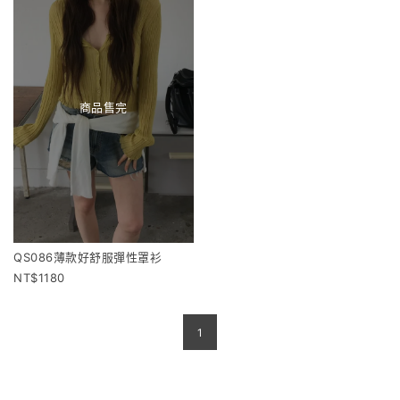
商品售完
QS086薄款好舒服彈性罩衫
1180
1