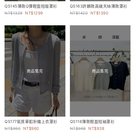
QS145薄款Q彈輕盈短版罩衫
QS163許願款高級天絲薄款罩衫
1329
1299
1420
1390
商品售完
商品售完
QS177氣質單釦針織上衣罩衫
QS116薄款輕盈短袖罩衫
990
960
968
938