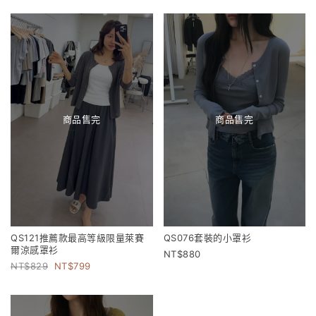
商品售完
商品售完
QS121推薦款最高等級限量萊賽
QS076套裝的小罩衫
爾涼感罩衫
880
829
799