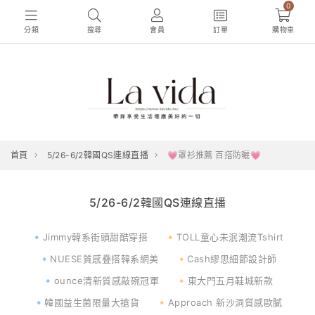
0
分類
搜尋
會員
訂單
購物車
首頁
5/26-6/2韓國QS連線直播
💗罩衫推薦 百搭防曬💗
5/26-6/2韓國QS連線直播
🔹Jimmy韓系街頭甜酷穿搭
🔸TOLL童心未泯潮流Tshirt
🔹NUESE質感疊搭韓系網美
🔸Cash繆思細節設計師
🔹ounce清新質感敲碗冠軍
🔸東大門五月鞋城新款
🔹韓國益生菌限量大搶貨
🔸Approach 新沙洞質感歐膩