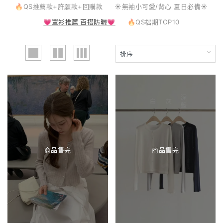
🔥QS推薦款+許願款+回購款
☀️無袖小可愛/背心 夏日必備☀️
💗罩衫推薦 百搭防曬💗
🔥QS檔期TOP10
商品售完
商品售完