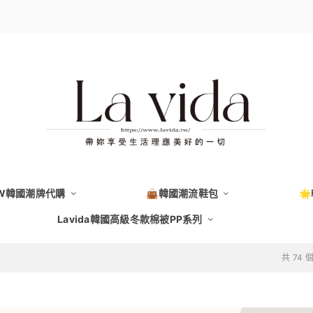
EW韓國潮牌代購
👜韓國潮流鞋包

Lavida韓國高級冬款棉被PP系列
共 74