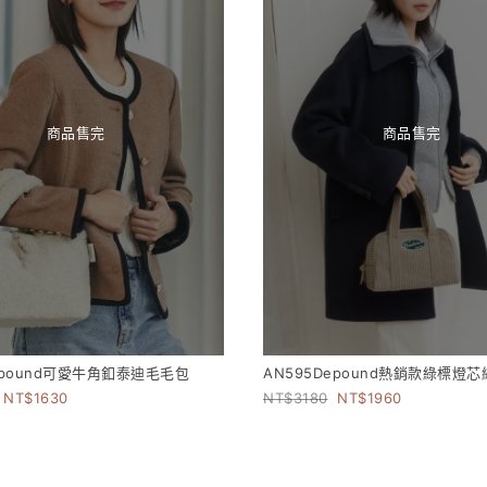
商品售完
商品售完
epound可愛牛角釦泰迪毛毛包
AN595Depound熱銷款綠標燈
1630
3180
1960