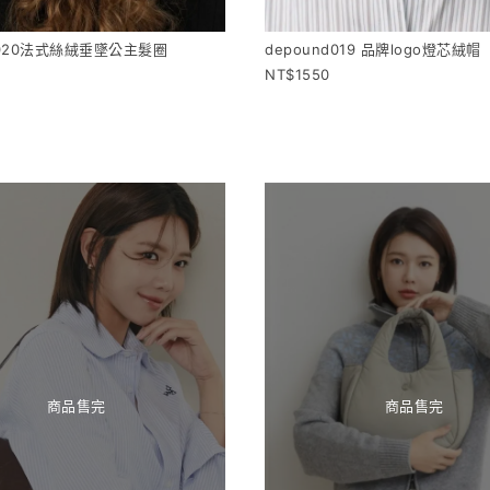
d020法式絲絨垂墜公主髮圈
depound019 品牌logo燈芯絨帽
1550
商品售完
商品售完