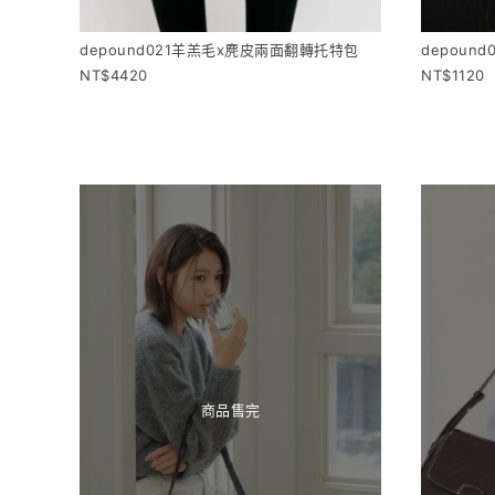
depound021羊羔毛x麂皮兩面翻轉托特包
depoun
4420
1120
商品售完