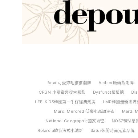
Aeae可愛炸毛貓貓潮牌
Ambler斷頭熊潮牌
CPGN 小眾童趣復古服飾
Dysfunct棒棒糖
Di
LEE-KIDS韓國第一牛仔經典潮牌
LMR韓國最新潮流
Mardi Mercredi低奢小高調潮衣
Mardi
National Geographic國家地理
NOS7韓球星
Rolarola韓系法式小清新
Satur休閒時尚元素品牌