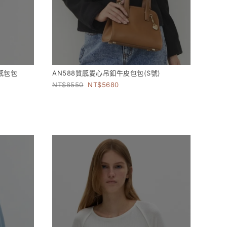
質感包包
AN588質感愛心吊釦牛皮包包(S號)
8550
5680