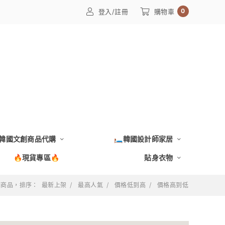
0
登入/註冊
購物車
韓國文創商品代購
🛏️韓國設計師家居
🔥現貨專區🔥
貼身衣物
 個商品，排序：
最新上架
最高人氣
價格低到高
價格高到低