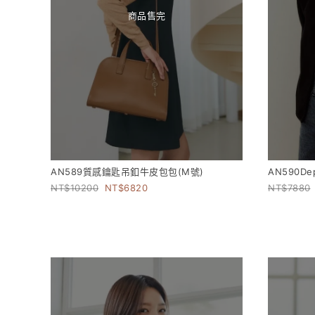
商品售完
AN589質感鑰匙吊釦牛皮包包(M號)
AN590D
10200
6820
7880