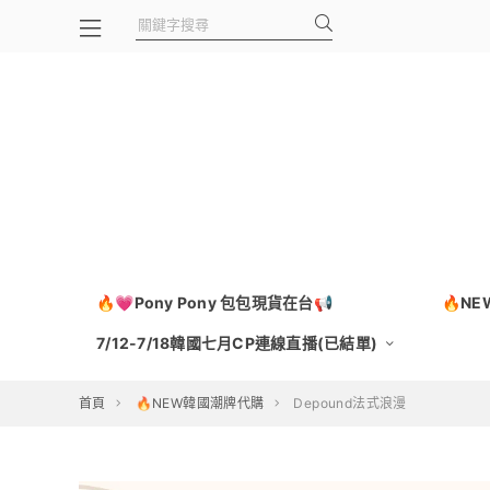
🔥💗Pony Pony 包包現貨在台📢
🔥N
7/12-7/18韓國七月CP連線直播(已結單)
首頁
🔥NEW韓國潮牌代購
Depound法式浪漫