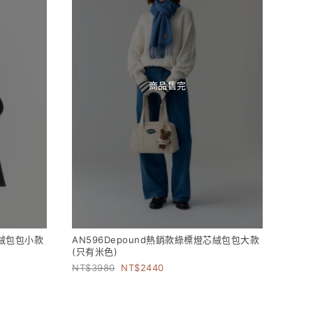
商品售完
芯絨包包小款
AN596Depound熱銷款綠標燈芯絨包包大款
(只有米色)
3980
2440