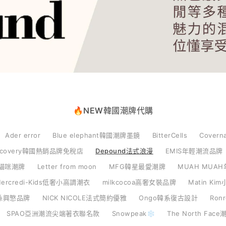
🔥NEW韓國潮牌代購
Ader error
Blue elephant韓國潮牌墨鏡
BitterCells
Cover
scovery韓國熱銷品牌免稅店
Depound法式浪漫
EMIS年輕潮流品牌
貓咪潮牌
Letter from moon
MFG韓星最愛潮牌
MUAH MUA
 Mercredi-Kids低奢小高調潮衣
milkcocoa高奢女裝品牌
Matin K
孫興慜品牌
NICK NICOLE法式簡約優雅
Ongo韓系復古設計
Ro
SPAO亞洲潮流尖端著衣聯名款
Snowpeak❄️
The North Fa