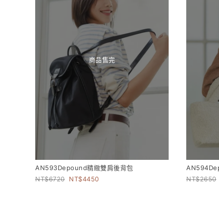
商品售完
AN593Depound精緻雙肩後背包
AN594D
6720
4450
2650