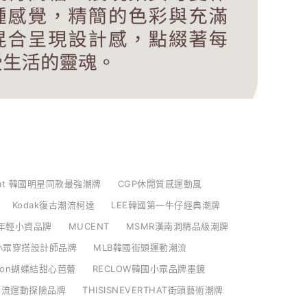
nat 韓國明星同款最強潮牌
CGP休閒質感運動風
Kodak復古潮流柯達
LEE韓國第一牛仔經典潮牌
H年輕小資品牌
MUCENT
MSMR漢南洞精品級潮牌
im小眾穿搭設計師品牌
MLB韓國街頭運動潮流
nron蝴蝶結甜心芭蕾
RECLOW韓國小眾品牌墨鏡
ce潮流運動探險品牌
THISISNEVERTHAT街頭藝術潮牌