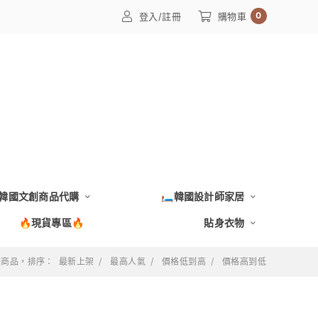
0
登入/註冊
購物車
韓國文創商品代購
🛏️韓國設計師家居
🔥現貨專區🔥
貼身衣物
 個商品，排序：
最新上架
最高人氣
價格低到高
價格高到低