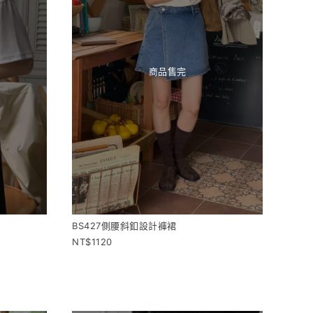
商品售完
BS427側腰斜釦設計褲裙
1120