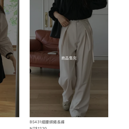
商品售完
BS431細腰綁繩長褲
1220