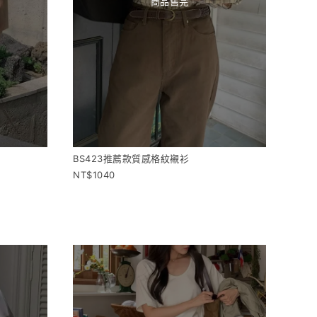
商品售完
BS423推薦款質感格紋襯衫
1040