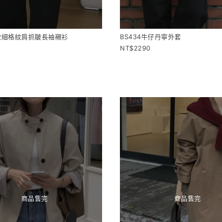
薄款細格紋肩抓皺長袖襯衫
BS434牛仔丹寧外套
2290
商品售完
商品售完