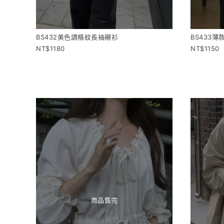
BS432美色調格紋長袖襯衫
BS433
1180
1150
商品售完