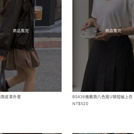
商品售完
商品售完
許願款皮革外套
BS426推薦款八色寬U領短袖上衣
520