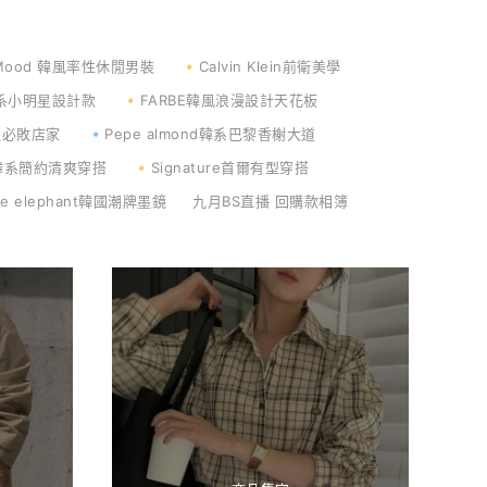
Mood 韓風率性休閒男裝
🔸Calvin Klein前衛美學
 韓系小明星設計款
🔸FARBE韓風浪漫設計天花板
值必敗店家
🔹Pepe almond韓系巴黎香榭大道
e韓系簡約清爽穿搭
🔸Signature首爾有型穿搭
ue elephant韓國潮牌墨鏡
九月BS直播 回購款相簿