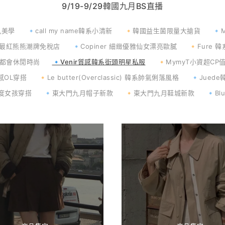
9/19-9/29韓國九月BS直播
風美學
🔹call my name韓系小清新
🔸韓國益生菌限量大搶貨
🔹
 韓國最紅熊熊潮牌免稅店
🔹Copiner 細緻優雅仙女漂亮歐膩
🔸Fure
極品都會休閒時尚
🔹Venir質感韓系街頭明星私服
🔸MymyT小資超CP
感OL穿搭
🔸Le butter(Overclassic) 韓系帥氣俐落風格
🔹Jued
感度女孩穿搭
🔹東大門九月帽子新款
🔸東大門九月鞋城新款
🔹Bl