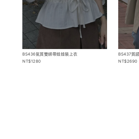
BS436氣質雙綁帶娃娃裝上衣
BS437
1280
2690