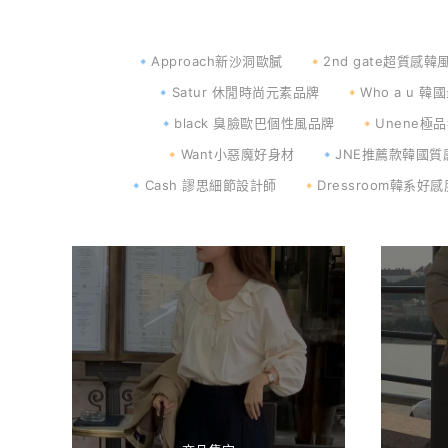
🔹Approach新沙洞歐膩
🔸2nd gate超質感韓
🔹Satur 休閒時尚元素品牌
🔸Who a u
🔹black 臭臉歐巴個性風品牌
🔸Unene
🔸Want小惡魔好身材
🔹JNE推薦款韓國質
🔹Cash 謬思細節設計師
🔸Dressroom韓系好