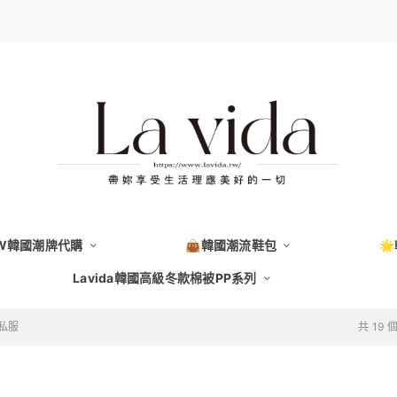
EW韓國潮牌代購
👜韓國潮流鞋包

Lavida韓國高級冬款棉被PP系列
星私服
共 19