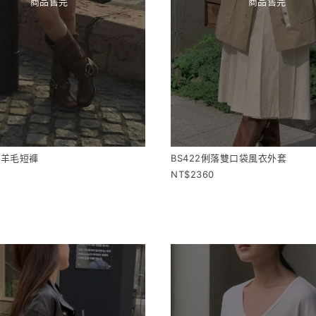
商品售完
商品售完
感羊毛短褲
BS422俐落雙口袋風衣外套
2360