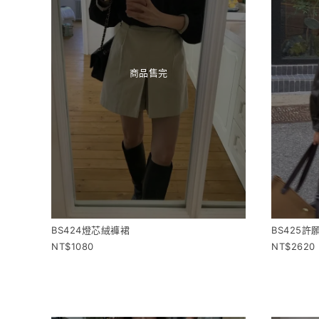
商品售完
BS424燈芯絨褲裙
BS425
1080
2620