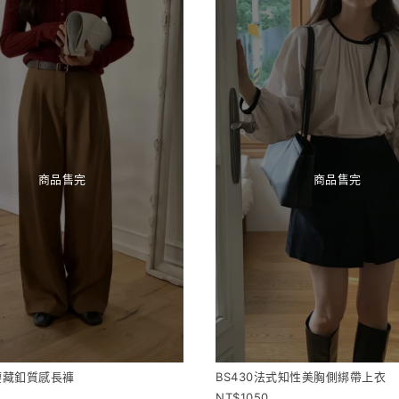
商品售完
商品售完
側腰藏釦質感長褲
BS430法式知性美胸側綁帶上衣
1050