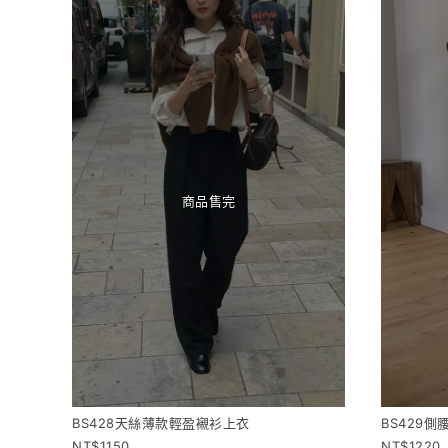
商品售完
BS428天絲薄款輕盈襯衫上衣
BS429
1150
1220