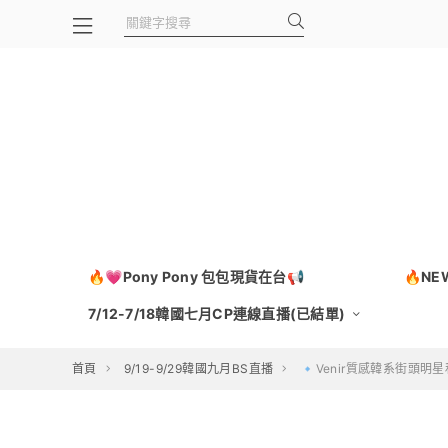
🔥💗Pony Pony 包包現貨在台📢
🔥N
7/12-7/18韓國七月CP連線直播(已結單)
首頁
9/19-9/29韓國九月BS直播
🔹Venir質感韓系街頭明