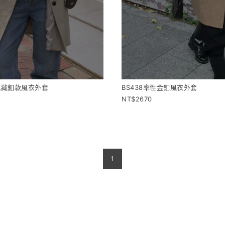
質感藏釦款風衣外套
BS438率性金釦風衣外套
2670
1