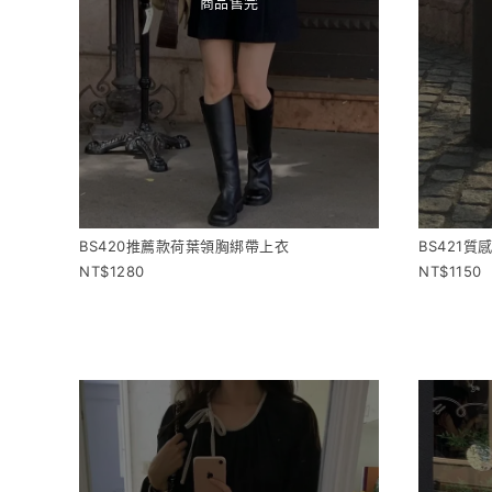
商品售完
BS420推薦款荷葉領胸綁帶上衣
BS421質
1280
1150