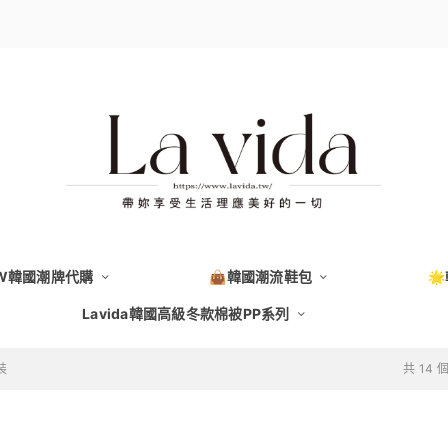
EW韓國潮牌代購
👜韓國潮流鞋包

Lavida韓國高級冬款棉被PP系列
裝
共 14