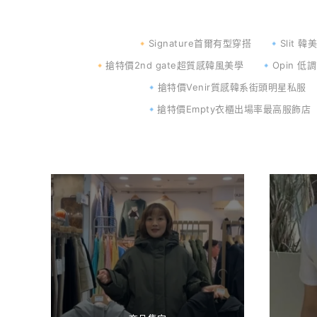
🔸Signature首爾有型穿搭
🔹Slit
🔸搶特價2nd gate超質感韓風美學
🔹Opin 
🔹搶特價Venir質感韓系街頭明星私服
🔹搶特價Empty衣櫃出場率最高服飾店