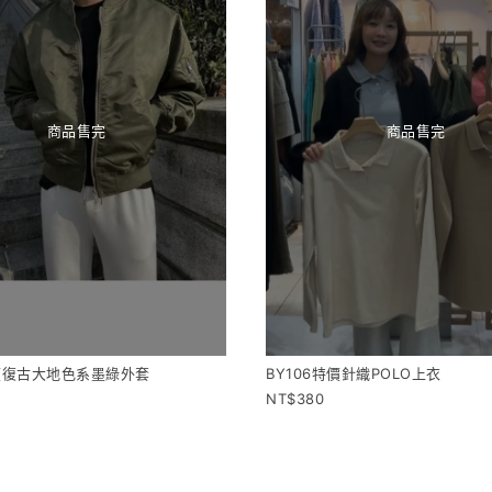
商品售完
商品售完
特價復古大地色系墨綠外套
BY106特價針織POLO上衣
380