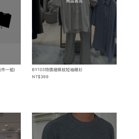
商品售完
兩件一組)
BY103特價細條紋短袖襯衫
399