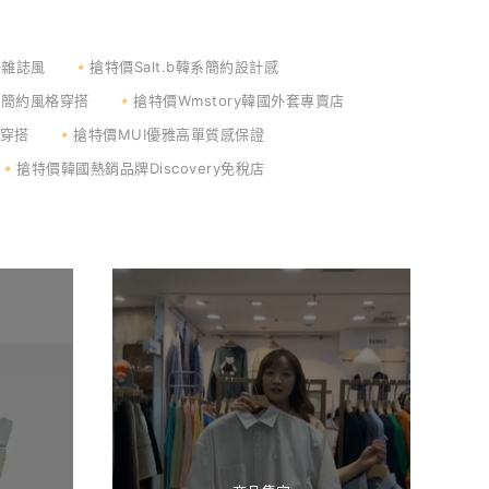
網美雜誌風
🔸搶特價Salt.b韓系簡約設計感
乾淨簡約風格穿搭
🔸搶特價Wmstory韓國外套專賣店
L穿搭
🔸搶特價MUI優雅高單質感保證
🔸搶特價韓國熱銷品牌Discovery免稅店