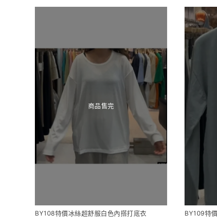
商品售完
BY108特價冰絲超舒服白色內搭打底衣
BY109特