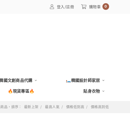
0
登入/註冊
購物車
韓國文創商品代購
🛏️韓國設計師家居
🔥現貨專區🔥
貼身衣物
 個商品，排序：
最新上架
最高人氣
價格低到高
價格高到低