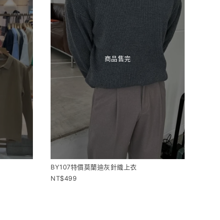
商品售完
BY107特價莫蘭迪灰針織上衣
499