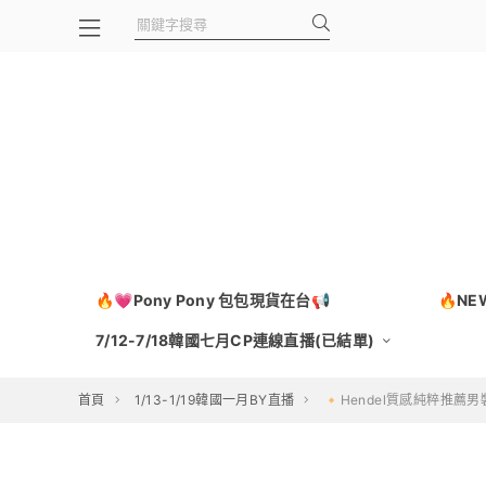
🔥💗Pony Pony 包包現貨在台📢
🔥N
7/12-7/18韓國七月CP連線直播(已結單)
首頁
1/13-1/19韓國一月BY直播
🔸Hendel質感純粹推薦男