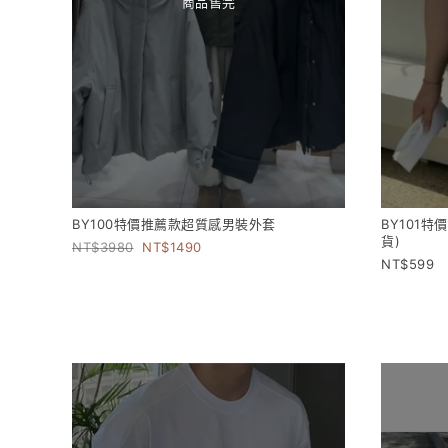
商品售完
BY100特價推薦款超質感男裝外套
BY101
貨)
3980
1490
599