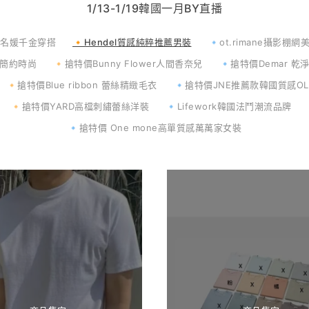
1/13-1/19韓國一月BY直播
 韓美名媛千金穿搭
🔸Hendel質感純粹推薦男裝
🔹ot.rimane攝影棚
低調簡約時尚
🔸搶特價Bunny Flower人間香奈兒
🔹搶特價Demar 
🔸搶特價Blue ribbon 蕾絲精緻毛衣
🔹搶特價JNE推薦款韓國質感O
🔸搶特價YARD高檔刺繡蕾絲洋裝
🔹Lifework韓國法鬥潮流品牌
🔹搶特價 One mone高單質感萬萬家女裝