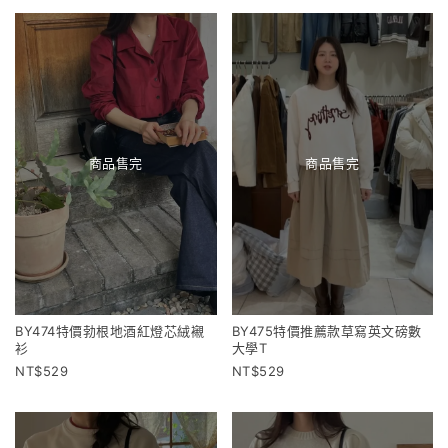
商品售完
商品售完
BY474特價勃根地酒紅燈芯絨襯
BY475特價推薦款草寫英文磅數
衫
大學T
529
529