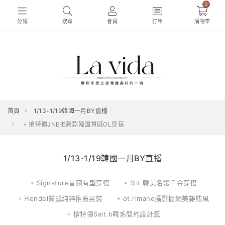
0
分類
搜尋
會員
訂單
購物車
首頁
1/13-1/19韓國一月BY直播
🔹搶特價JNE推薦款韓國質感OL穿搭
1/13-1/19韓國一月BY直播
🔸Signature首爾有型穿搭
🔹Slit 韓美名媛千金穿搭
🔸Hendel質感純粹推薦男裝
🔹ot.rimane攝影棚網美雜誌風
🔸搶特價Salt.b韓系簡約設計感