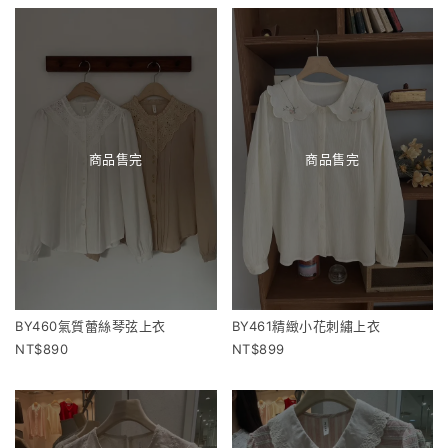
商品售完
商品售完
BY460氣質蕾絲琴弦上衣
BY461精緻小花刺繡上衣
890
899