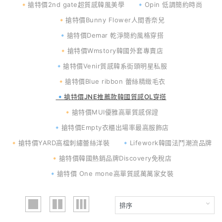
🔸搶特價2nd gate超質感韓風美學
🔹Opin 低調簡約時尚
🔸搶特價Bunny Flower人間香奈兒
🔹搶特價Demar 乾淨簡約風格穿搭
🔸搶特價Wmstory韓國外套專賣店
🔹搶特價Venir質感韓系街頭明星私服
🔸搶特價Blue ribbon 蕾絲精緻毛衣
🔹搶特價JNE推薦款韓國質感OL穿搭
🔸搶特價MUI優雅高單質感保證
🔹搶特價Empty衣櫃出場率最高服飾店
🔸搶特價YARD高檔刺繡蕾絲洋裝
🔹Lifework韓國法鬥潮流品牌
🔸搶特價韓國熱銷品牌Discovery免稅店
🔹搶特價 One mone高單質感萬萬家女裝