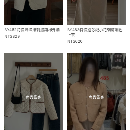
BY482特價蝴蝶結刺繡鋪棉外套
BY483特價燈芯絨小花刺繡咖色
上衣
829
620
商品售完
商品售完