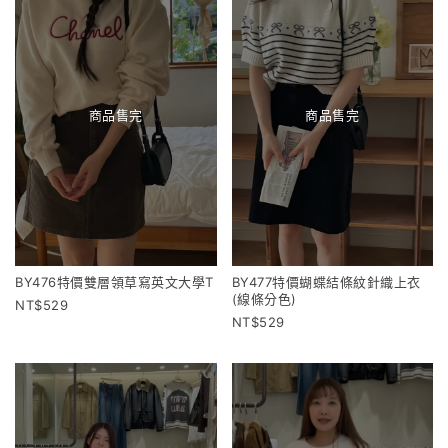
商品售完
商品售完
BY476特價雙層領草寫英文大學T
BY477特價蝴蝶結條紋針織上衣
(線條分色)
529
529