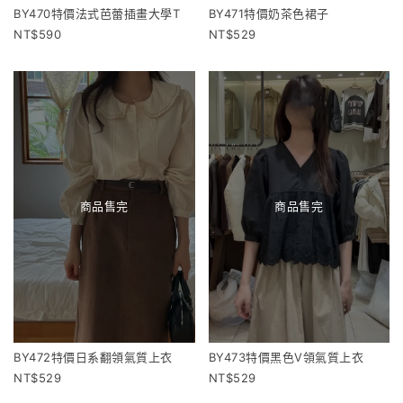
BY470特價法式芭蕾插畫大學T
BY471特價奶茶色裙子
590
529
商品售完
商品售完
BY472特價日系翻領氣質上衣
BY473特價黑色V領氣質上衣
529
529