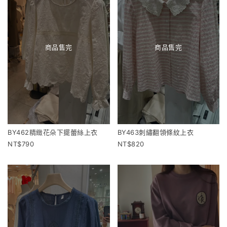
商品售完
商品售完
BY462精緻花朵下擺蕾絲上衣
BY463刺繡翻領條紋上衣
790
820