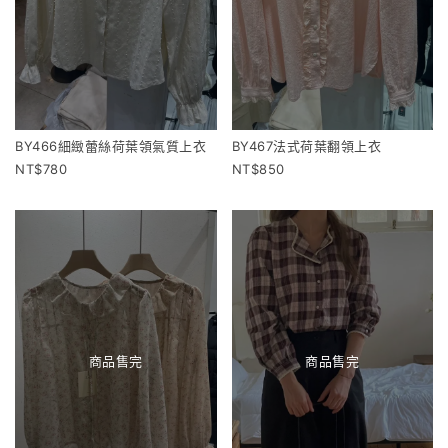
BY466細緻蕾絲荷葉領氣質上衣
BY467法式荷葉翻領上衣
780
850
商品售完
商品售完