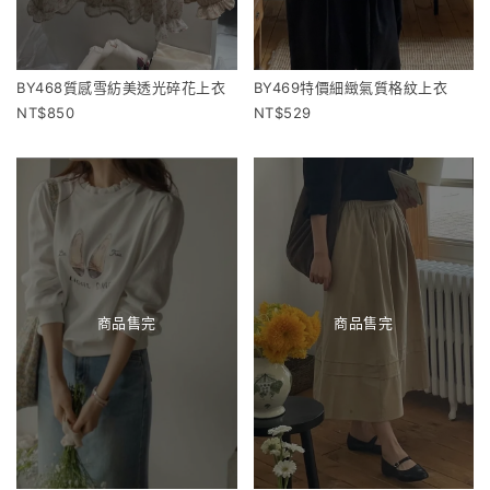
BY468質感雪紡美透光碎花上衣
BY469特價細緻氣質格紋上衣
850
529
商品售完
商品售完