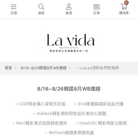
0
分類
搜尋
會員
訂單
購物車
首頁
8/16~8/26韓國8月WB連線
🔸Lowad清新自然微格調
8/16~8/26韓國8月WB連線
🔹CGP時尚懶人穿搭天花板
🔸EVA推薦韓國彩妝品代購
🔹matiere韓系簡約知性設計美衣IU歐膩
🔸Mori韓系美式街頭藝術潮流
🔹Heatichi 韓系明星沙龍照
🔸Refresh韓國美學調色盤