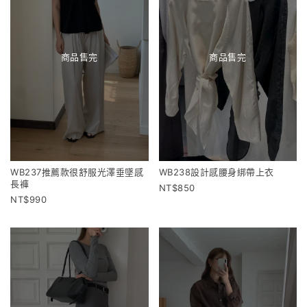
商品售完
商品售完
WB237推薦款很舒服光澤垂墜感
WB238設計感腰身綁帶上衣
長褲
850
990