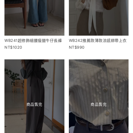
WB241超修飾細腰瘦腿牛仔長褲
WB242推薦款薄款涼感綁帶上衣
1020
990
商品售完
商品售完