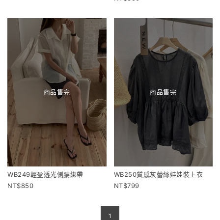
商品售完
商品售完
WB249輕盈透光側腰綁帶
WB250質感灰蕾絲娃娃裝上衣
850
799
1