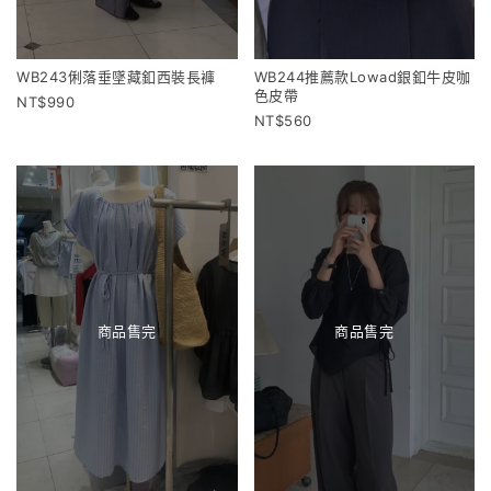
WB243俐落垂墜藏釦西裝長褲
WB244推薦款Lowad銀釦牛皮咖
色皮帶
990
560
商品售完
商品售完