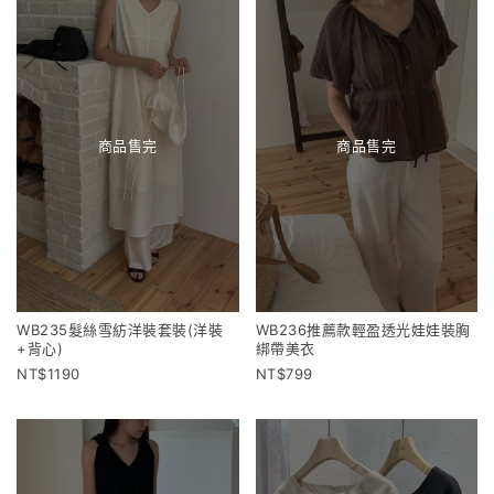
商品售完
商品售完
WB235髮絲雪紡洋裝套裝(洋裝
WB236推薦款輕盈透光娃娃裝胸
+背心)
綁帶美衣
1190
799