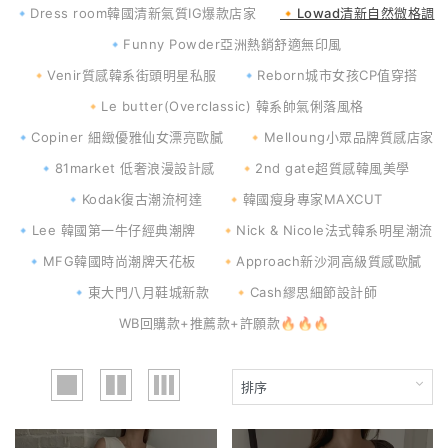
🔹Dress room韓國清新氣質IG爆款店家
🔸Lowad清新自然微格調
🔹Funny Powder亞洲熱銷舒適無印風
🔸Venir質感韓系街頭明星私服
🔹Reborn城市女孩CP值穿搭
🔸Le butter(Overclassic) 韓系帥氣俐落風格
🔹Copiner 細緻優雅仙女漂亮歐膩
🔸Melloung小眾品牌質感店家
🔹81market 低奢浪漫設計感
🔸2nd gate超質感韓風美學
🔹Kodak復古潮流柯達
🔸韓國瘦身專家MAXCUT
🔹Lee 韓國第一牛仔經典潮牌
🔸Nick & Nicole法式韓系明星潮流
🔹MFG韓國時尚潮牌天花板
🔸Approach新沙洞高級質感歐膩
🔹東大門八月鞋城新款
🔸Cash繆思細節設計師
WB回購款+推薦款+許願款🔥🔥🔥