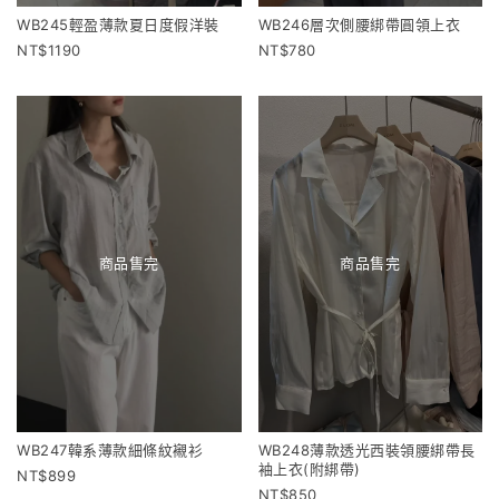
WB245輕盈薄款夏日度假洋裝
WB246層次側腰綁帶圓領上衣
1190
780
商品售完
商品售完
WB247韓系薄款細條紋襯衫
WB248薄款透光西裝領腰綁帶長
袖上衣(附綁帶)
899
850