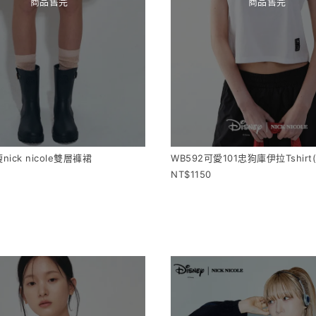
商品售完
商品售完
nick nicole雙層褲裙
WB592可愛101忠狗庫伊拉Tshirt
1150