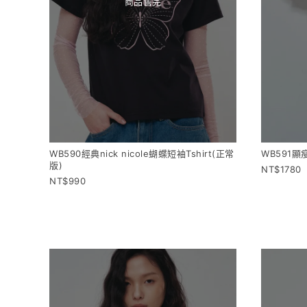
商品售完
WB590經典nick nicole蝴蝶短袖Tshirt(正常
WB591顯瘦
版)
1780
990