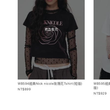
商品售完
WB594經典Nick nicole玫瑰花Tshirt(短版)
WB595經典
版)
899
929