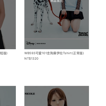
商品售完
(短版)
WB593可愛101忠狗庫伊拉Tshirt(正常版)
1320