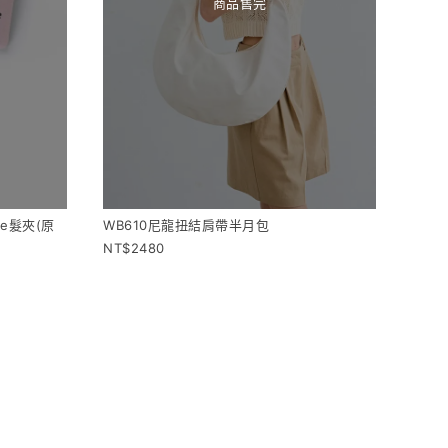
商品售完
le髮夾(原
WB610尼龍扭結肩帶半月包
2480