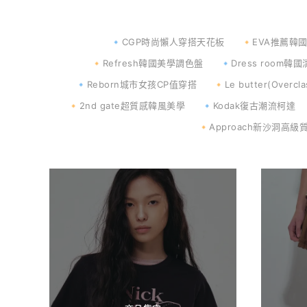
🔹CGP時尚懶人穿搭天花板
🔸EVA推薦韓
🔸Refresh韓國美學調色盤
🔹Dress room
🔹Reborn城市女孩CP值穿搭
🔸Le butter(Over
🔸2nd gate超質感韓風美學
🔹Kodak復古潮流柯達
🔸Approach新沙洞高級