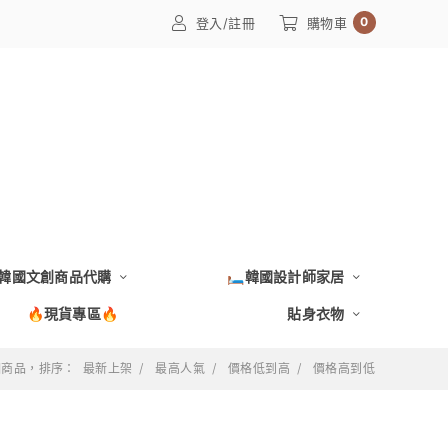
0
登入/註冊
購物車
韓國文創商品代購
🛏️韓國設計師家居
🔥現貨專區🔥
貼身衣物
 個商品，排序：
最新上架
最高人氣
價格低到高
價格高到低