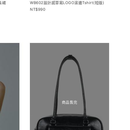
糕長裙
WB602設計感草寫LOGO滾邊Tshirt(短版)
990
商品售完