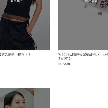
商品售完
商品售完
腰透光網紗下擺Tshirt
WB609回購款搭配單品Nick nico
TW1016)
590