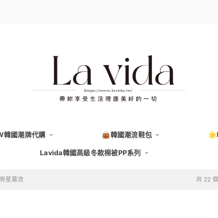
EW韓國潮牌代購
👜韓國潮流鞋包

Lavida韓國高級冬款棉被PP系列
韓系明星潮流
共 22