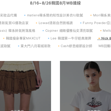
8/16~8/26韓國8月WB連線
國彩妝品代購
🔹matiere韓系簡約知性設計美衣IU歐膩
🔸Mori韓
韓國清新氣質IG爆款店家
🔸Lowad清新自然微格調
🔹Funny Powd
classic) 韓系帥氣俐落風格
🔹Copiner 細緻優雅仙女漂亮歐膩
🔸Me
🔸韓國瘦身專家MAXCUT
🔹Lee 韓國第一牛仔經典潮牌
🔸Nick
質感歐膩
🔹東大門八月鞋城新款
🔸Cash繆思細節設計師
WB回購