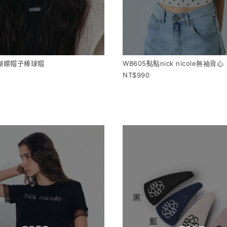
小蝴蝶帽子棒球帽
WB605點點nick nicole無袖背心
990