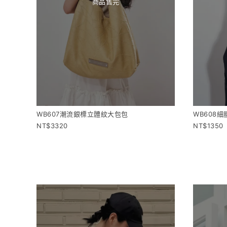
商品售完
WB607潮流銀標立體紋大包包
WB608細
3320
1350