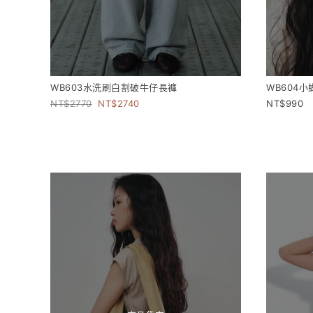
WB603水洗刷白割破牛仔長褲
WB604
2770
2740
990