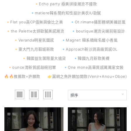
🔸Echo party 極美拼接潮流不撞款
🔹matiere韓系簡約知性設計美衣IU歐膩
🔸Flat you高CP值無與倫比之美
🔹Ot.rimane攝影棚網美雜誌風
🔸the Palette太妍歐膩美感潮流
🔹boutique潮流尖端前衛設計
🔸Veranda明星氛圍感
🔹Magnet 韓系精緻名媛小香風
🔸東大門九月鞋城新款
🔹Approach新沙洞高級質感OL
🔸韓國益生菌限量大搶貨
🔹韓國九月新款美襪
🔸ounce清新質感敲碗冠軍
🔹One mone高單質感萬萬家女裝
🔥🔥推薦款+許願款
👉漏網之魚許願加開款(Venir+Anou+Oboe)