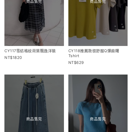
商品售完
商品售完
CY117雪紡格紋荷葉飄逸洋裝
CY118推薦款很舒服Q彈麻糬
Tshirt
1820
629
商品售完
商品售完