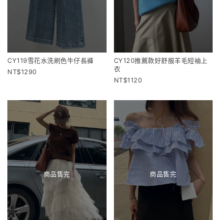
CY119雪花水洗刷色牛仔長褲
CY120推薦款好舒服羊毛短袖上
衣
1290
1120
商品售完
商品售完