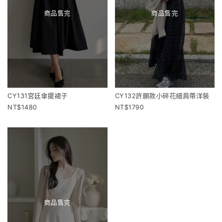
商品售完
商品售完
CY131宮廷傘擺裙子
CY132許願款小碎花細肩帶洋裝
1480
1790
商品售完