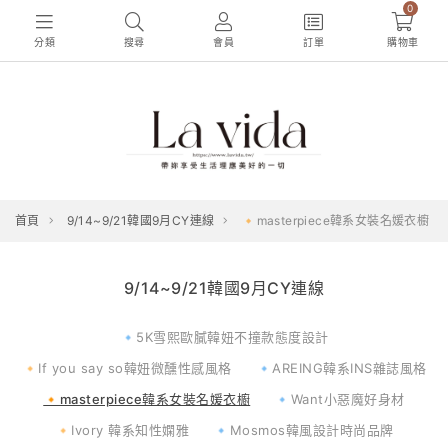
0
分類
搜尋
會員
訂單
購物車
首頁
9/14~9/21韓國9月CY連線
🔸masterpiece韓系女裝名媛衣櫥
9/14~9/21韓國9月CY連線
🔹5K雪熙歐膩韓妞不撞款態度設計
🔸If you say so韓妞微醺性感風格
🔹AREING韓系INS雜誌風格
🔸masterpiece韓系女裝名媛衣櫥
🔹Want小惡魔好身材
🔸Ivory 韓系知性嫻雅
🔹Mosmos韓風設計時尚品牌