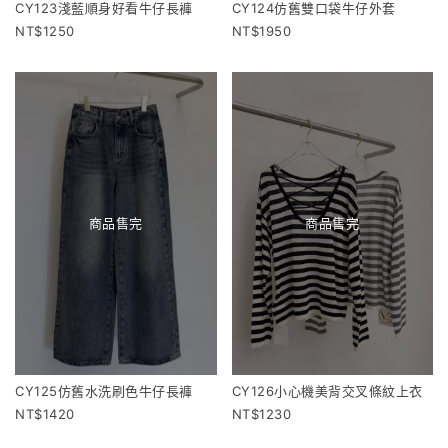
CY123淺藍順身好看牛仔長褲
CY124仿舊雙口袋牛仔外套
1250
1950
商品售完
商品售完
CY125仿舊水洗刷色牛仔長褲
CY126小心機美背交叉條紋上衣
1420
1230