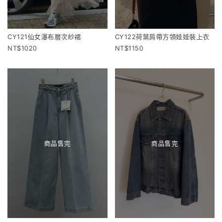
CY121仙女瀑布層次紗裙
CY122荷葉肩帶方領娃娃裝上衣
1020
1150
商品售完
商品售完