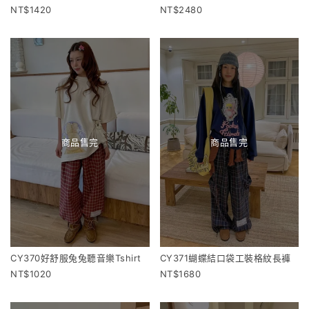
1420
2480
商品售完
商品售完
CY370好舒服兔兔聽音樂Tshirt
CY371蝴蝶結口袋工裝格紋長褲
1020
1680