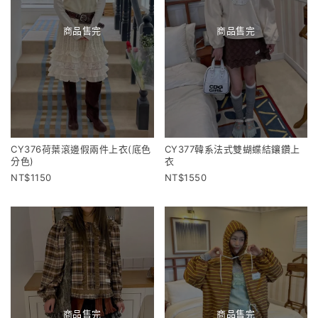
商品售完
商品售完
CY376荷葉滾邊假兩件上衣(底色
CY377韓系法式雙蝴蝶結鑲鑽上
分色)
衣
1150
1550
商品售完
商品售完