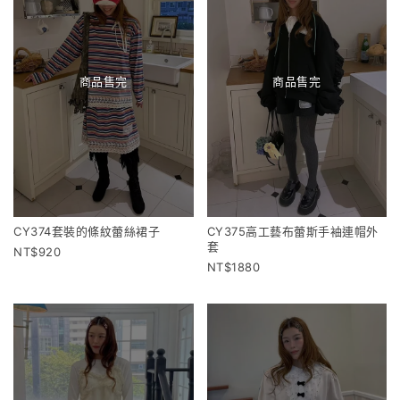
商品售完
商品售完
CY374套裝的條紋蕾絲裙子
CY375高工藝布蕾斯手袖連帽外
套
920
1880