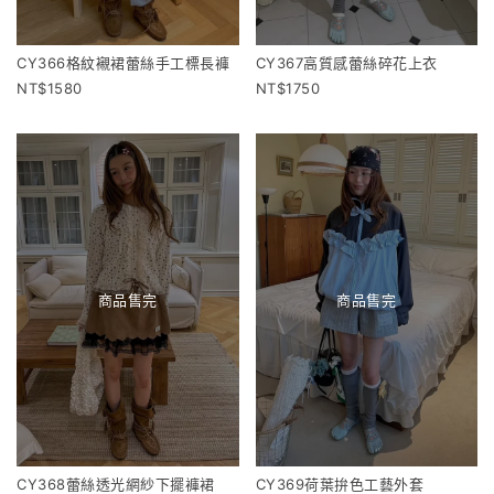
CY366格紋襯裙蕾絲手工標長褲
CY367高質感蕾絲碎花上衣
1580
1750
商品售完
商品售完
CY368蕾絲透光網紗下擺褲裙
CY369荷葉拚色工藝外套