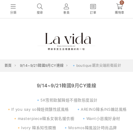
0
分類
搜尋
會員
訂單
購物車
首頁
9/14~9/21韓國9月CY連線
🔹boutique潮流尖端前衛設計
9/14~9/21韓國9月CY連線
🔹5K雪熙歐膩韓妞不撞款態度設計
🔸If you say so韓妞微醺性感風格
🔹AREING韓系INS雜誌風格
🔸masterpiece韓系女裝名媛衣櫥
🔹Want小惡魔好身材
🔸Ivory 韓系知性嫻雅
🔹Mosmos韓風設計時尚品牌