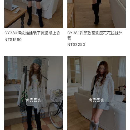
CY380條紋娃娃裝下擺長版上衣
CY381許願款高質感花花拉鍊外
套
1590
2250
商品售完
商品售完