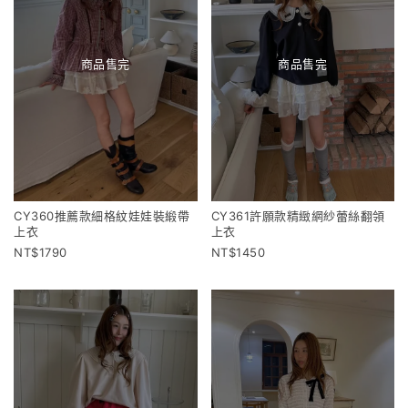
商品售完
商品售完
CY360推薦款細格紋娃娃裝緞帶
CY361許願款精緻網紗蕾絲翻領
上衣
上衣
1790
1450