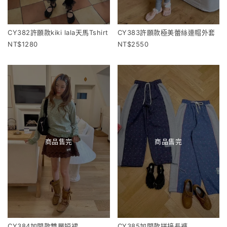
CY382許願款kiki lala天馬Tshirt
CY383許願款極美蕾絲連帽外套
1280
2550
商品售完
商品售完
CY384加開款雙層短裙
CY385加開款拼接長褲