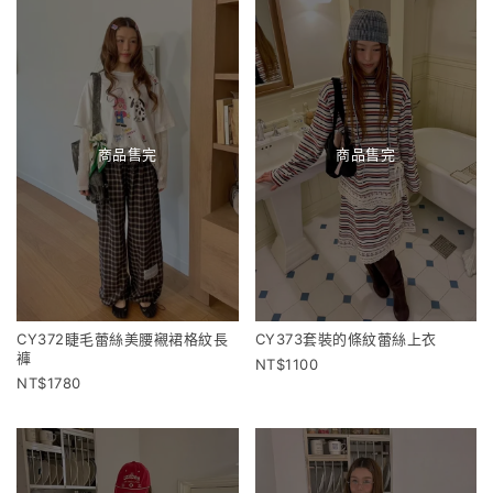
商品售完
商品售完
CY372睫毛蕾絲美腰襯裙格紋長
CY373套裝的條紋蕾絲上衣
褲
1100
1780