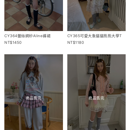
CY364蕾絲網紗Aline褲裙
CY365可愛大象貓貓熊熊大學T
1450
1180
商品售完
商品售完