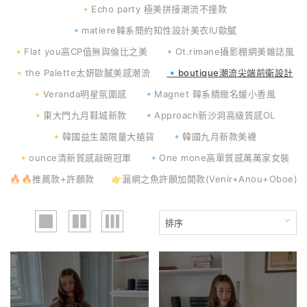
🔸Echo party 極美拼接潮流不撞款
🔹matiere韓系簡約知性設計美衣IU歐膩
🔸Flat you高CP值無與倫比之美
🔹Ot.rimane攝影棚網美雜誌風
🔸the Palette太妍歐膩美感潮流
🔹boutique潮流尖端前衛設計
🔸Veranda明星氛圍感
🔹Magnet 韓系精緻名媛小香風
🔸東大門九月鞋城新款
🔹Approach新沙洞高級質感OL
🔸韓國益生菌限量大搶貨
🔹韓國九月新款美襪
🔸ounce清新質感敲碗冠軍
🔹One mone高單質感萬萬家女裝
🔥🔥推薦款+許願款
👉漏網之魚許願加開款(Venir+Anou+Oboe)