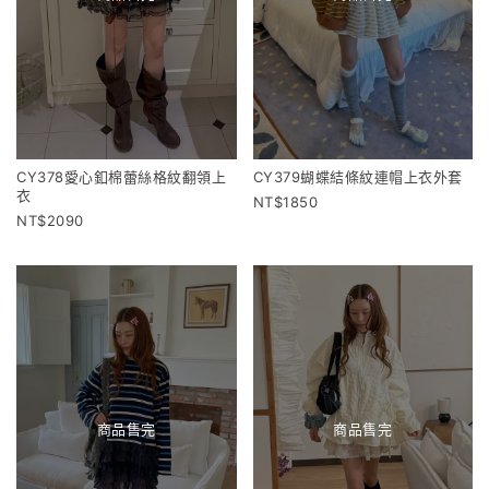
CY378愛心釦棉蕾絲格紋翻領上
CY379蝴蝶結條紋連帽上衣外套
衣
1850
2090
商品售完
商品售完