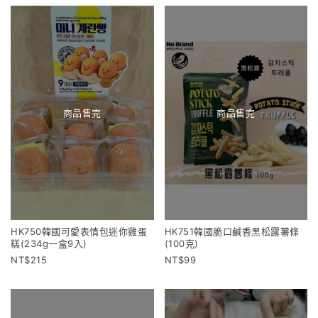
商品售完
商品售完
HK750韓國可愛表情包迷你雞蛋
HK751韓國脆口鹹香黑松露薯條
糕(234g一盒9入)
(100克)
215
99