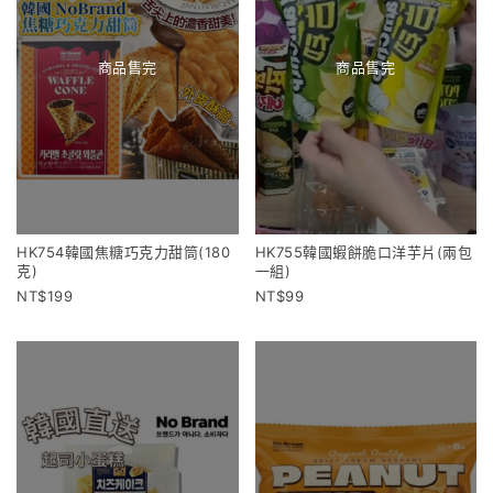
商品售完
商品售完
HK754韓國焦糖巧克力甜筒(180
HK755韓國蝦餅脆口洋芋片(兩包
克)
一組)
199
99