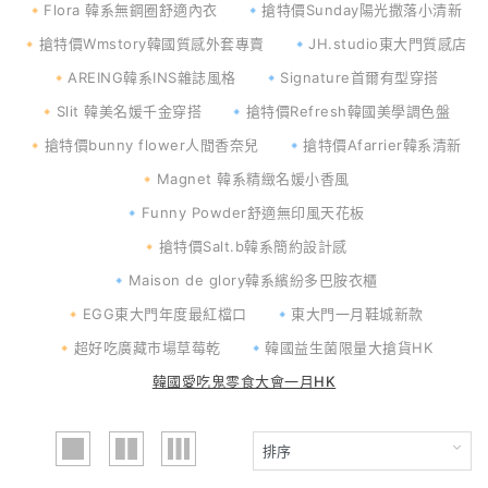
🔸Flora 韓系無鋼圈舒適內衣
🔹搶特價Sunday陽光撒落小清新
🔸搶特價Wmstory韓國質感外套專賣
🔹JH.studio東大門質感店
🔸AREING韓系INS雜誌風格
🔹Signature首爾有型穿搭
🔸Slit 韓美名媛千金穿搭
🔹搶特價Refresh韓國美學調色盤
🔸搶特價bunny flower人間香奈兒
🔹搶特價Afarrier韓系清新
🔸Magnet 韓系精緻名媛小香風
🔹Funny Powder舒適無印風天花板
🔸搶特價Salt.b韓系簡約設計感
🔹Maison de glory韓系繽紛多巴胺衣櫃
🔸EGG東大門年度最紅檔口
🔹東大門一月鞋城新款
🔸超好吃廣藏市場草莓乾
🔹韓國益生菌限量大搶貨HK
韓國愛吃鬼零食大會一月HK