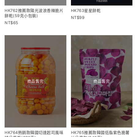
HK762推薦款陽光波浪香辣脆片
HK763星星餅乾
餅乾(59克小包裝)
99
65
商品售完
商品售完
HK764熱銷款韓國切達起司風味
HK765推薦款韓國低脂紫色脆薯