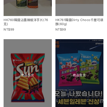
HK760韓國沾醬辣椒洋芋片(76
HK761韓國Dirty Choco千層可頌
克)
酥(60g)
99
99
商品售完
商品售完