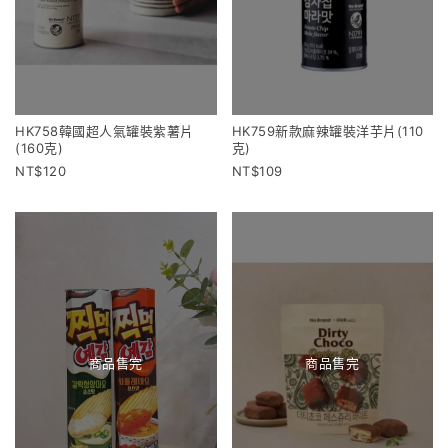
HK758韓國超人氣罐裝紫薯片
HK759新款麻辣罐裝洋芋片(110
(160克)
克)
120
109
商品售完
商品售完