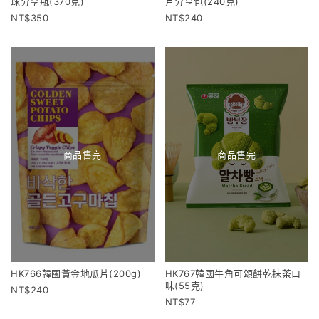
球分享瓶(370克)
片分享包(240克)
350
240
商品售完
商品售完
HK766韓國黃金地瓜片(200g)
HK767韓國牛角可頌餅乾抹茶口
味(55克)
240
77