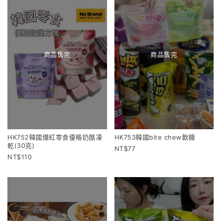
商品售完
商品售完
HK752韓國爆紅零食優格奶酪凍
HK753韓國bite chew軟糖
乾(30克)
77
110