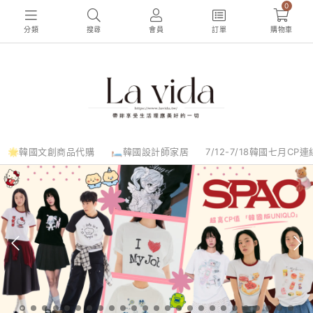
0
分類
搜尋
會員
訂單
購物車
🌟韓國文創商品代購
🛏️韓國設計師家居
7/12-7/18韓國七月CP