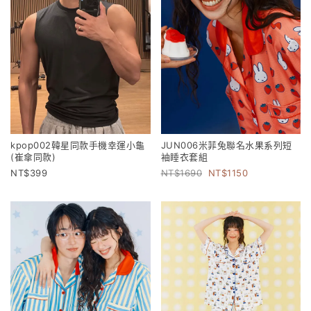
kpop002韓星同款手機幸運小龜
JUN006米菲兔聯名水果系列短
(崔傘同款)
袖睡衣套組
399
1690
1150