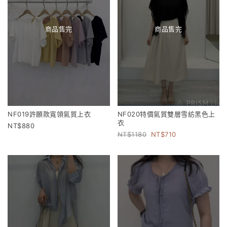
商品售完
商品售完
NF019許願款寬領氣質上衣
NF020特價氣質雙層雪紡黑色上
衣
880
1180
710