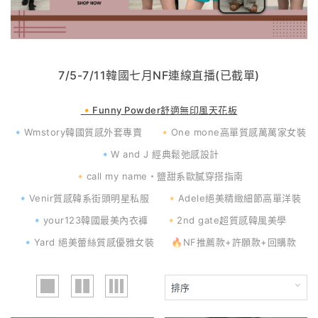
7/5-7/11韓國七月NF連線直播(已截單)
🔸Funny Powder舒適無印風天花板
🔹Wmstory韓國質感外套專賣
🔸One mone高單質感萬萬家女裝
🔹W and J 經典鬆弛感設計
🔸call my name・鹽甜系歐膩穿搭指南
🔹Venir質感韓系街頭明星私服
🔸Adele絕美精緻細節高單洋裝
🔹your123韓國最美內衣褲
🔸2nd gate超質感韓風美學
🔹Yard 絕美蕾絲質感優雅女裝
🔥NF推薦款+許願款+回購款