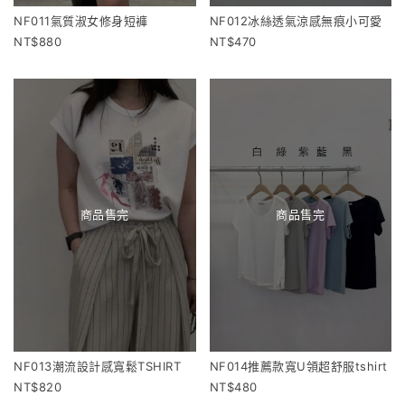
NF011氣質淑女修身短褲
NF012冰絲透氣涼感無痕小可愛
880
470
商品售完
商品售完
NF013潮流設計感寬鬆TSHIRT
NF014推薦款寬U領超舒服tshirt
820
480