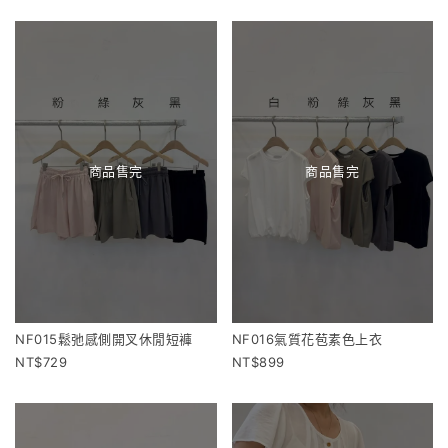
商品售完
商品售完
NF015鬆弛感側開叉休閒短褲
NF016氣質花苞素色上衣
729
899