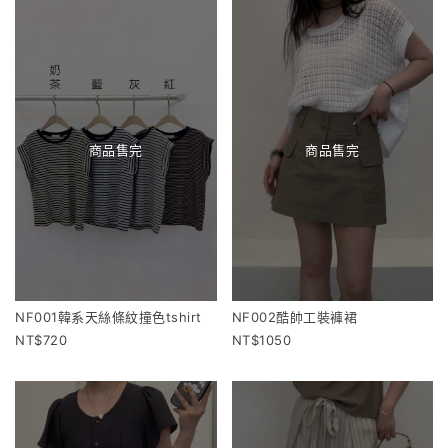
商品售完
商品售完
NF001韓系天絲條紋撞色tshirt
NF002酷帥工裝褲裙
720
1050