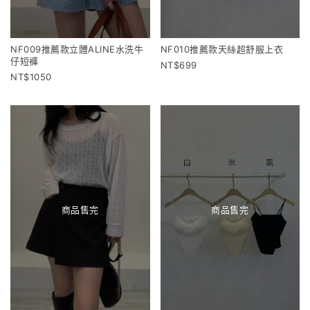
NF009推薦款立體ALINE水洗牛
NF010推薦款天絲超舒服上衣
仔短褲
699
1050
商品售完
商品售完