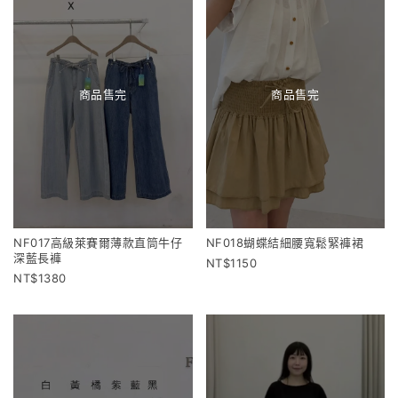
商品售完
商品售完
NF017高級萊賽爾薄款直筒牛仔
NF018蝴蝶結細腰寬鬆緊褲裙
深藍長褲
1150
1380