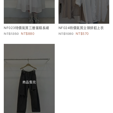
NF023特價氣質三層蛋糕長裙
NF024特價氣質立領排釦上衣
1350
880
1080
570
商品售完