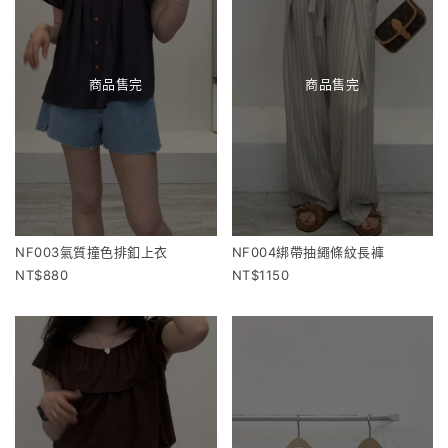
商品售完
商品售完
NF003氣質撞色排釦上衣
NF004綁帶抽繩條紋長褲
880
1150