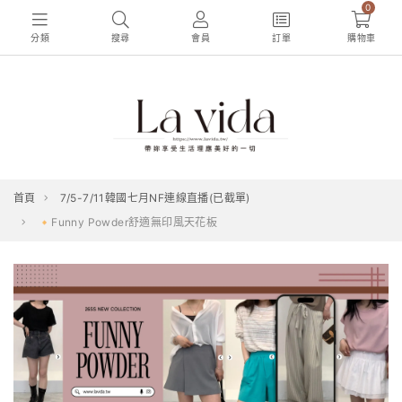
0
分類
搜尋
會員
訂單
購物車
首頁
7/5-7/11韓國七月NF連線直播(已截單)
🔸Funny Powder舒適無印風天花板