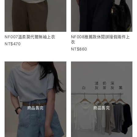
NF007溫柔莫代爾無袖上衣
NF008推薦款休閒拼接假兩件上
衣
470
860
商品售完
商品售完