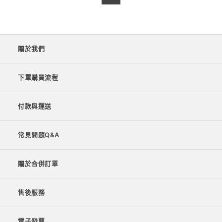
關於我們
下單購買流程
付款與運送
常見問題Q&A
關於合併訂單
售後服務
電子發票