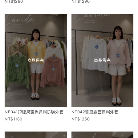
1290
1290
商品售完
商品售完
NF041短版果凍色連帽防曬外套
NF042質感霧面連帽外套
1180
1250