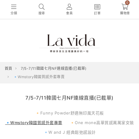
0
分類
搜尋
會員
訂單
購物車
首頁
7/5-7/11韓國七月NF連線直播(已截單)
🔹Wmstory韓國質感外套專賣
7/5-7/11韓國七月NF連線直播(已截單)
🔸Funny Powder舒適無印風天花板
🔹Wmstory韓國質感外套專賣
🔸One mone高單質感萬萬家女裝
🔹W and J 經典鬆弛感設計