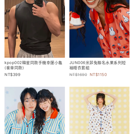
kpop002韓星同款手機幸運小龜
JUN006米菲兔聯名水果系列短
(崔傘同款)
袖睡衣套組
399
1690
1150