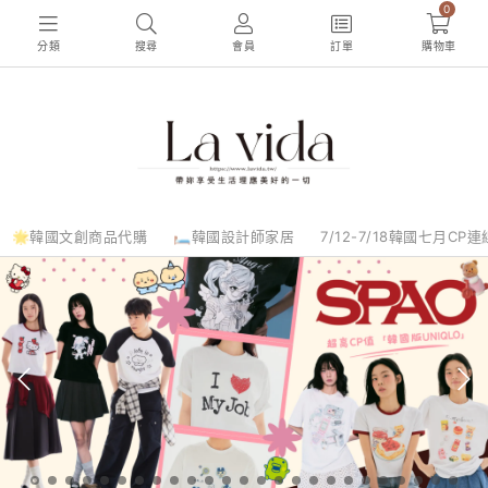
0
分類
搜尋
會員
訂單
購物車
🌟韓國文創商品代購
🛏️韓國設計師家居
7/12-7/18韓國七月CP