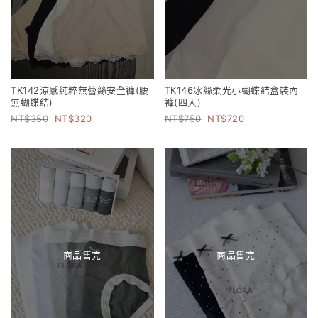
TK142涼感純粹無蕾絲安全褲(腰
TK146冰絲柔光小蝴蝶結盒裝內
無蝴蝶結)
褲(四入)
350
320
750
720
商品售完
商品售完