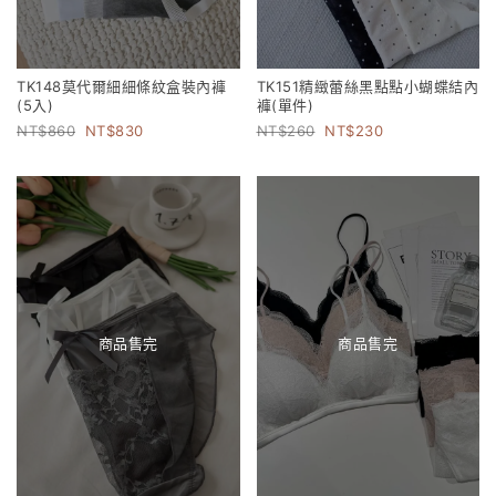
TK148莫代爾細細條紋盒裝內褲
TK151精緻蕾絲黑點點小蝴蝶結內
(5入)
褲(單件)
860
830
260
230
商品售完
商品售完