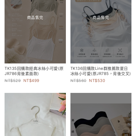
商品售完
商品售完
TK135回購款經典冰絲小可愛(原
TK136回購款Line群推薦款夏日
JR786背後素面款)
冰絲小可愛(原JR785，背後交叉)
529
499
560
530