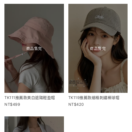
商品售完
商品售完
TK111推薦款美白遮陽輕盈帽
TK119推薦款細格刺繡棒球帽
499
420