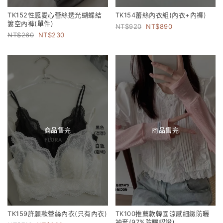
TK152性感愛心蕾絲透光蝴蝶結
TK154蕾絲內衣組(內衣+內褲)
簍空內褲(單件)
920
890
260
230
商品售完
商品售完
TK159許願款蕾絲內衣(只有內衣)
TK100推薦款韓國涼感細緻防曬
袖套(97%防曬認證)