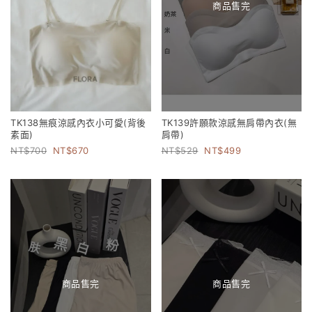
商品售完
TK138無痕涼感內衣小可愛(背後
TK139許願款涼感無肩帶內衣(無
素面)
肩帶)
700
670
529
499
商品售完
商品售完