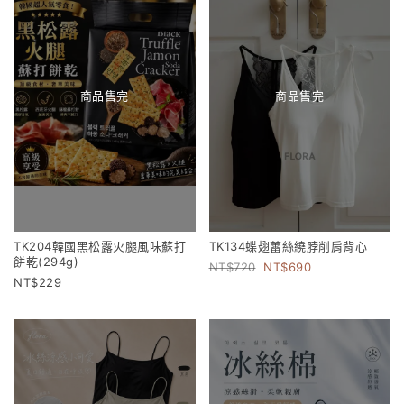
商品售完
商品售完
TK204韓國黑松露火腿風味蘇打
TK134蝶翅蕾絲繞脖削肩背心
餅乾(294g)
720
690
229