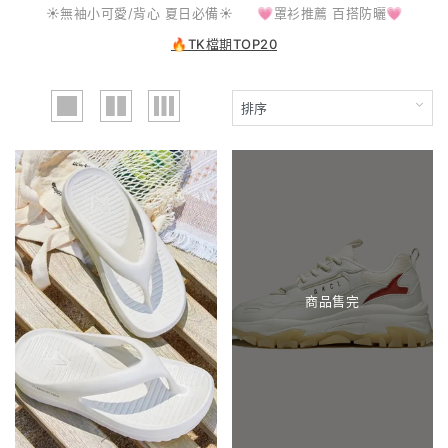
☀️無袖小可愛/背心 夏日必備☀️
💗罩衫推薦 百搭防曬💗
🔥TK檔期TOP20
商品售完