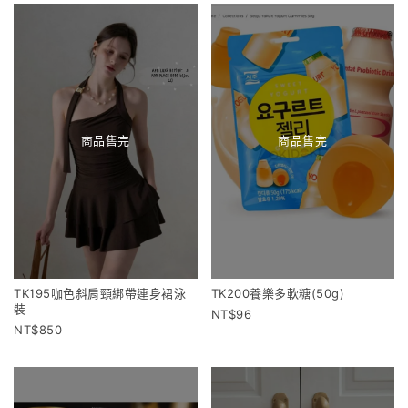
商品售完
商品售完
TK195咖色斜肩頸綁帶連身裙泳
TK200養樂多軟糖(50g)
裝
96
850