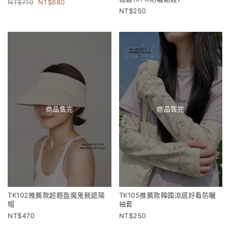
710
680
250
商品售完
商品售完
TK102推薦款超輕盈魔鬼氈遮陽
TK105推薦款韓國涼感好看防曬
帽
袖套
470
250