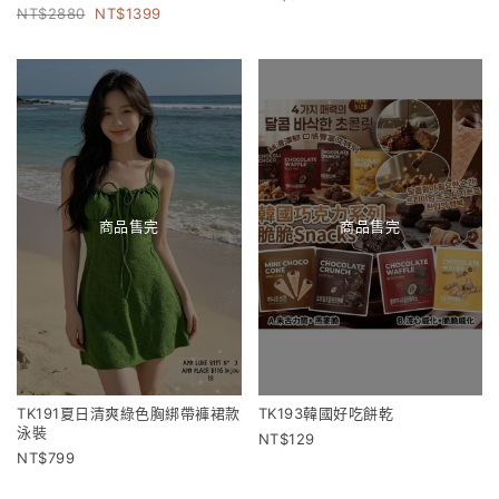
2880
1399
商品售完
商品售完
TK191夏日清爽綠色胸綁帶褲裙款
TK193韓國好吃餅乾
泳裝
129
799