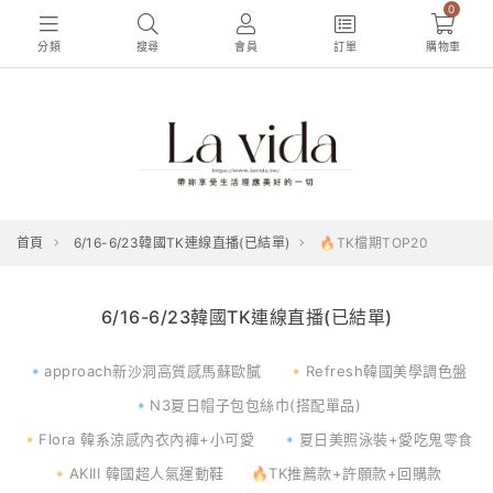
0
分類
搜尋
會員
訂單
購物車
首頁
6/16-6/23韓國TK連線直播(已結單)
🔥TK檔期TOP20
6/16-6/23韓國TK連線直播(已結單)
🔹approach新沙洞高質感馬蘇歐膩
🔸Refresh韓國美學調色盤
🔹N3夏日帽子包包絲巾(搭配單品)
🔸Flora 韓系涼感內衣內褲+小可愛
🔹夏日美照泳裝+愛吃鬼零食
🔸AKIII 韓國超人氣運動鞋
🔥TK推薦款+許願款+回購款