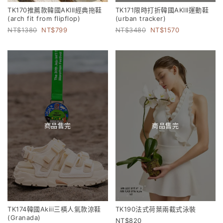
TK170推薦款韓國AKIII經典拖鞋
TK171限時打折韓國AKIII運動鞋
(arch fit from flipflop)
(urban tracker)
1380
799
3480
1570
商品售完
商品售完
TK174韓國Akiii三橫人氣款涼鞋
TK190法式荷葉兩截式泳裝
(Granada)
820