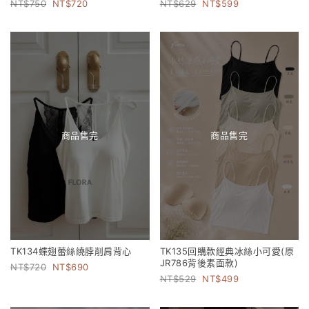
750
720
629
599
商品售完
商品售完
TK134蝶翅蕾絲繞脖削肩背心
TK135回購款經典冰絲小可愛(原
JR786背後素面款)
720
690
529
499