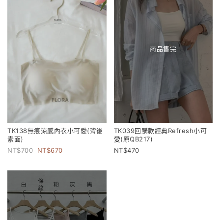
商品售完
TK138無痕涼感內衣小可愛(背後
TK039回購款經典Refresh小可
素面)
愛(原QB217)
700
670
470