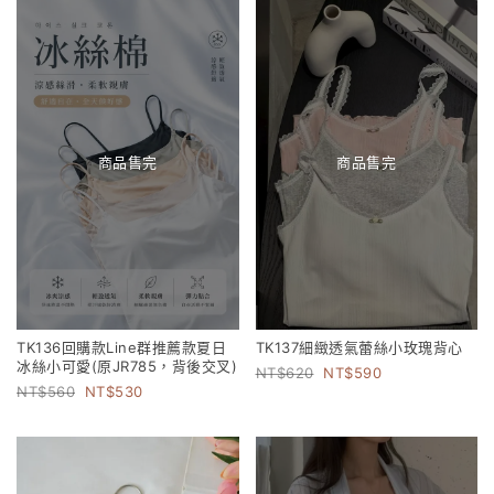
商品售完
商品售完
TK136回購款Line群推薦款夏日
TK137細緻透氣蕾絲小玫瑰背心
冰絲小可愛(原JR785，背後交叉)
620
590
560
530