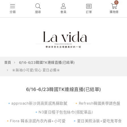
0
分類
搜尋
會員
訂單
購物車
首頁
6/16-6/23韓國TK連線直播(已結單)
☀️無袖小可愛/背心 夏日必備☀️
6/16-6/23韓國TK連線直播(已結單)
🔹approach新沙洞高質感馬蘇歐膩
🔸Refresh韓國美學調色盤
🔹N3夏日帽子包包絲巾(搭配單品)
🔸Flora 韓系涼感內衣內褲+小可愛
🔹夏日美照泳裝+愛吃鬼零食