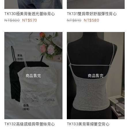
TK130極美背後透光蕾絲背心
TK131雙肩帶好舒服彈性背心
600
570
610
580
商品售完
商品售完
TK132高級感細肩帶蕾絲背心
TK133美背單線簍空背心