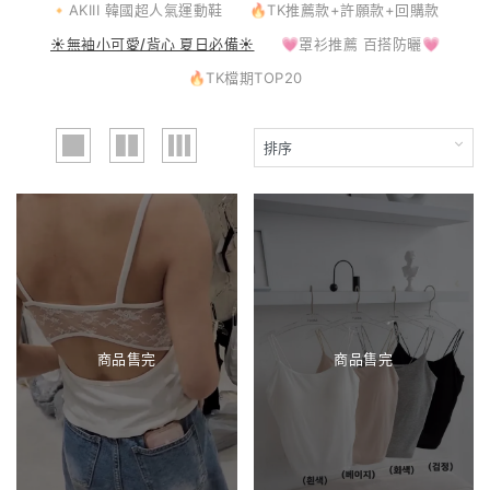
🔸AKIII 韓國超人氣運動鞋
🔥TK推薦款+許願款+回購款
☀️無袖小可愛/背心 夏日必備☀️
💗罩衫推薦 百搭防曬💗
🔥TK檔期TOP20
商品售完
商品售完