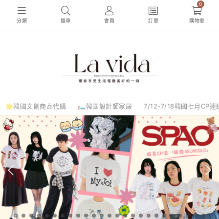
0
分類
搜尋
會員
訂單
購物車
🌟韓國文創商品代購
🛏️韓國設計師家居
7/12-7/18韓國七月CP