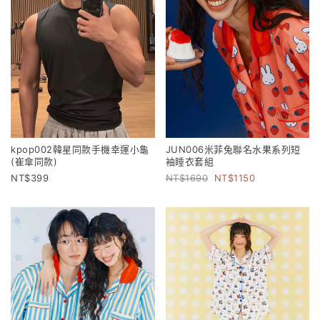
kpop002韓星同款手機幸運小龜
JUN006米菲兔聯名水果系列短
(崔傘同款)
袖睡衣套組
399
1690
1150