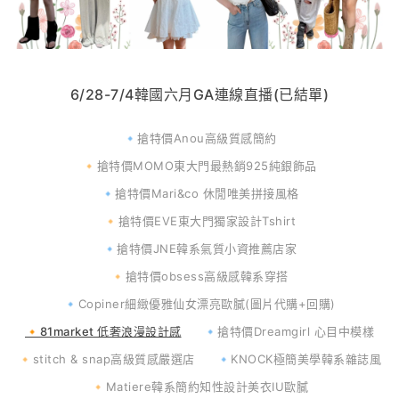
6/28-7/4韓國六月GA連線直播(已結單)
🔹搶特價Anou高級質感簡約
🔸搶特價MOMO東大門最熱銷925純銀飾品
🔹搶特價Mari&co 休閒唯美拼接風格
🔸搶特價EVE東大門獨家設計Tshirt
🔹搶特價JNE韓系氣質小資推薦店家
🔸搶特價obsess高級感韓系穿搭
🔹Copiner細緻優雅仙女漂亮歐膩(圖片代購+回購)
🔸81market 低奢浪漫設計感
🔹搶特價Dreamgirl 心目中模樣
🔸stitch & snap高級質感嚴選店
🔹KNOCK極簡美學韓系雜誌風
🔸Matiere韓系簡約知性設計美衣IU歐膩