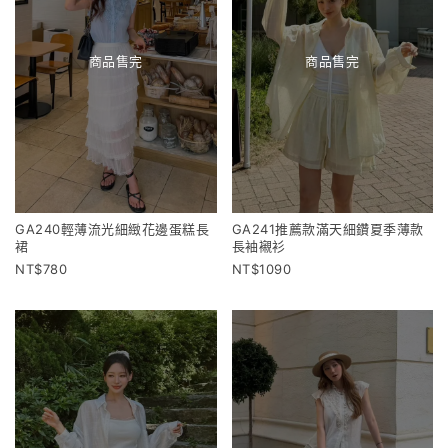
商品售完
商品售完
GA240輕薄流光細緻花邊蛋糕長
GA241推薦款滿天細鑽夏季薄款
裙
長袖襯衫
780
1090