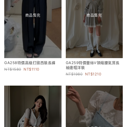
商品售完
商品售完
GA258特價高級打摺西裝長褲
GA259特價蕾絲V領縮腰氣質長
袖連帽洋裝
1580
1110
1980
1210