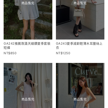
商品售完
商品售完
GA242推薦款滿天細鑽夏季套裝
GA243夏季減齡輕薄木耳蕾絲上
短褲
衣
850
1250
商品售完
商品售完