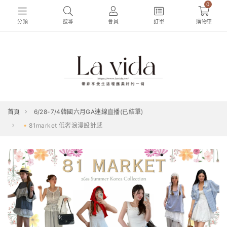
0
分類
搜尋
會員
訂單
購物車
首頁
6/28-7/4韓國六月GA連線直播(已結單)
🔸81market 低奢浪漫設計感