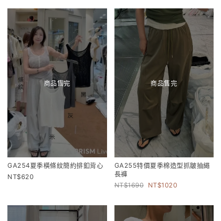
商品售完
商品售完
GA254夏季橫條紋簡約排釦背心
GA255特價夏季棉造型抓皺抽繩
長褲
620
1690
1020