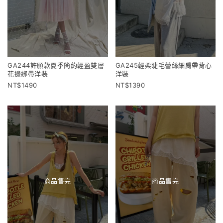
GA244許願款夏季簡約輕盈雙層
GA245輕柔睫毛蕾絲細肩帶背心
花邊綁帶洋裝
洋裝
1490
1390
商品售完
商品售完