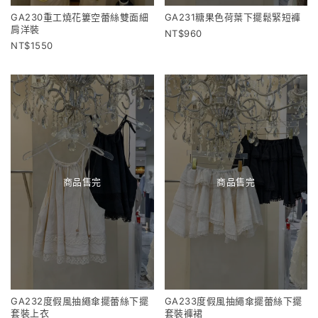
GA230重工燒花簍空蕾絲雙面細
GA231糖果色荷葉下擺鬆緊短褲
肩洋裝
960
1550
商品售完
商品售完
GA232度假風抽繩傘擺蕾絲下擺
GA233度假風抽繩傘擺蕾絲下擺
套裝上衣
套裝褲裙