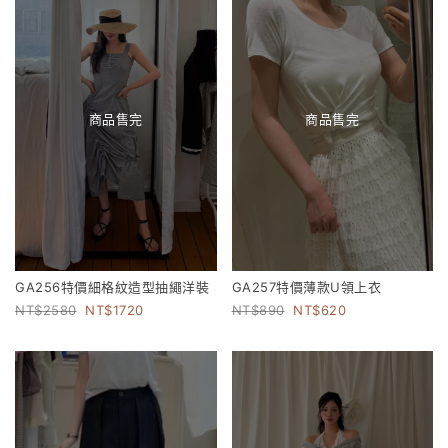
商品售完
商品售完
GA256特價細格紋造型抽繩洋裝
GA257特價薄款U領上衣
2580
1720
890
620