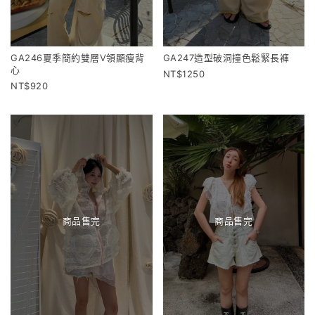
GA246夏季簡約雙層V領顯瘦背
GA247造型破洞撞色鬆緊長褲
心
1250
920
商品售完
商品售完