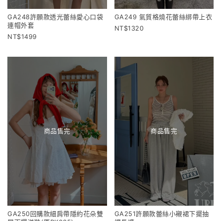
GA248許願款透光蕾絲愛心口袋
GA249 氣質格燒花蕾絲綁帶上衣
連帽外套
1320
1499
商品售完
商品售完
GA250回購款細肩帶隱約花朵雙
GA251許願款蕾絲小襯裙下擺抽