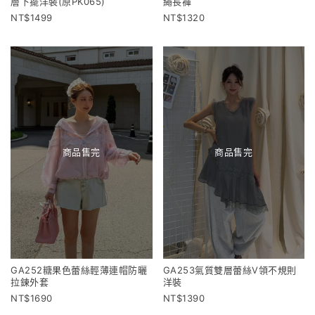
層下擺洋裝(原PK065)
繩長褲
1499
1320
商品售完
商品售完
GA252糖果色蕾絲輕薄連帽防曬
GA253氣質雙層蕾絲V領不規則
拉鍊外套
洋裝
1690
1390