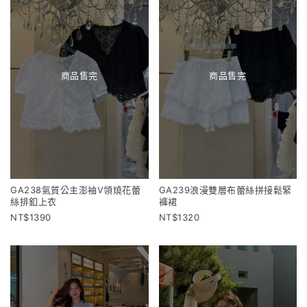
商品售完
商品售完
GA238氣質公主澎袖V領燒花蕾
GA239浪漫雙層布蕾絲拼接鬆緊
絲排釦上衣
褲裙
1390
1320