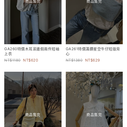
商品售完
商品售完
GA260特價木耳滾邊假兩件短袖
GA261特價滿鑽星空牛仔短版背
上衣
心
1180
620
1380
629
商品售完
商品售完