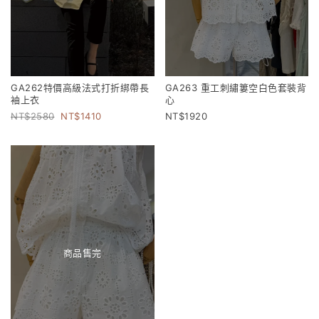
GA262特價高級法式打折綁帶長
GA263 重工刺繡簍空白色套裝背
袖上衣
心
2580
1410
1920
商品售完