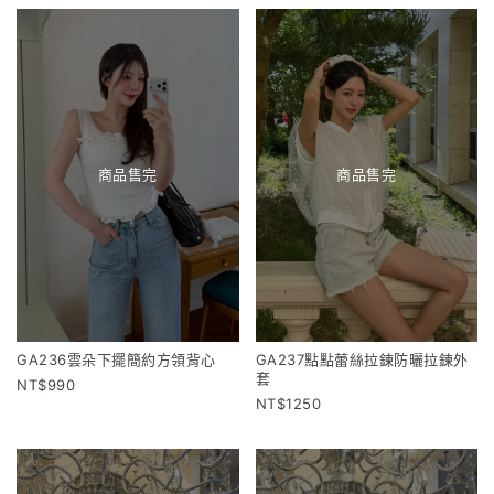
商品售完
商品售完
GA236雲朵下擺簡約方領背心
GA237點點蕾絲拉鍊防曬拉鍊外
套
990
1250